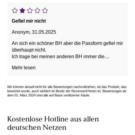
Gefiel mir nicht
Anonym
,
31.05.2025
An sich ein schöner BH aber die Passform gefiel mir
überhaupt nicht.
Ich trage bei meinen anderen BH immer die
bestellte Größe aber bei diesem Modell standen die
Mehr lesen
BH Schalen total ab.
Sah unmöglich aus .
Wir können aktuell nicht für alle Bewertungen nachvollziehen, ob das Produkt, das
bewertet wurde, auch wirklich im Besitz der Rezensent*innen ist. Bewertungen ab
dem 01. März 2024 sind alle auf Basis verifizierter Käufe.
Kostenlose Hotline aus allen
deutschen Netzen