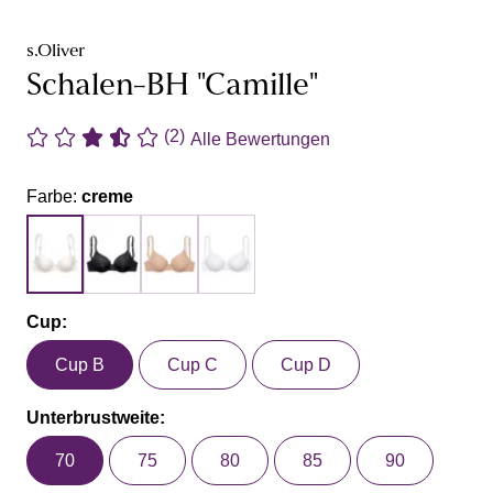
s.Oliver
Schalen-BH "Camille"
(2)
Alle Bewertungen
Farbe:
creme
Cup:
Cup B
Cup C
Cup D
Unterbrustweite:
70
75
80
85
90