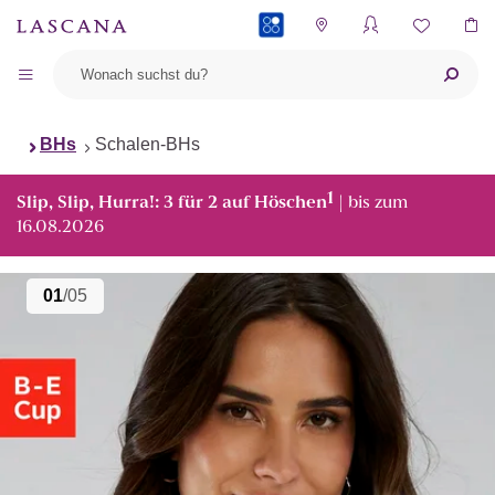
PAYBACK
BHs
Schalen-BHs
1
Slip, Slip, Hurra!: 3 für 2 auf Höschen
| bis zum
16.08.2026
01
/05