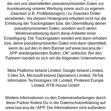
die von uns übermittelten pseudonymisierten Daten zur
Services
Aussteuerung unserer Werbung sowie auch zu eigenen
Zwecken (z.B. Profilbildungen) / zu Zwecken Dritter
Beratung
verarbeiten. Vor diesem Hintergrund erfordert nicht nur die
Erhebung der Trackingdaten bzw. die Übermittlung deiner
pseudonymisierten Daten, sondern auch deren
Über uns
Weiterverarbeitung durch diese Anbieter einer
Einwilligung. Die Trackingdaten werden erst dann erhoben
bzw. deine pseudonymisierten Daten erst dann übermittelt,
Rechtliches
wenn du auf den in dem Banner auf www.lascana.de /
APP wiedergebenden Button „OK” anklickst. Bei den
Partnern handelt es sich um die folgenden Unternehmen:
Meta Platforms Ireland Limited, Google Ireland Limited,
Criteo SA, Microsoft Ireland Operations Limited, TikTok
Alle Preise inkl. MwSt., zzgl.
Versandkosten
Information Technologies UK Limited, Pinterest Europe
** Bonität vorausgesetzt, berechtigt zur Bonitätsprüfung
Limited, RTB House GmbH
Weitere Informationen zu den Datenverarbeitungen durch
diese Partner findest Du in der Datenschutzerklärung auf
www.lascana.de / APP. Die Informationen sind außerdem