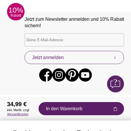
10%
Rabatt
Jetzt zum Newsletter anmelden und 10% Rabatt
sichern!
Jetzt anmelden
34,99 €
In den Warenkorb
inkl. MwSt. zzgl.
Auszeichnungen
Versandkosten