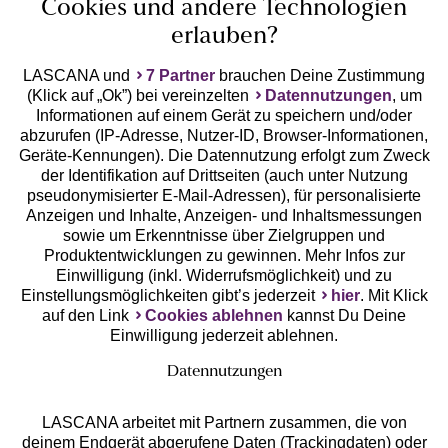
Cookies und andere Technologien
erlauben?
LASCANA und
7 Partner
brauchen Deine Zustimmung
(Klick auf „Ok”) bei vereinzelten
Datennutzungen
, um
Geprüfte Sicherheit
Informationen auf einem Gerät zu speichern und/oder
abzurufen (IP-Adresse, Nutzer-ID, Browser-Informationen,
Geräte-Kennungen). Die Datennutzung erfolgt zum Zweck
der Identifikation auf Drittseiten (auch unter Nutzung
pseudonymisierter E-Mail-Adressen), für personalisierte
Anzeigen und Inhalte, Anzeigen- und Inhaltsmessungen
Unsere Apps
sowie um Erkenntnisse über Zielgruppen und
Produktentwicklungen zu gewinnen. Mehr Infos zur
Einwilligung (inkl. Widerrufsmöglichkeit) und zu
Einstellungsmöglichkeiten gibt’s jederzeit
hier
. Mit Klick
auf den Link
Cookies ablehnen
kannst Du Deine
Einwilligung jederzeit ablehnen.
Datennutzungen
LASCANA arbeitet mit Partnern zusammen, die von
deinem Endgerät abgerufene Daten (Trackingdaten) oder