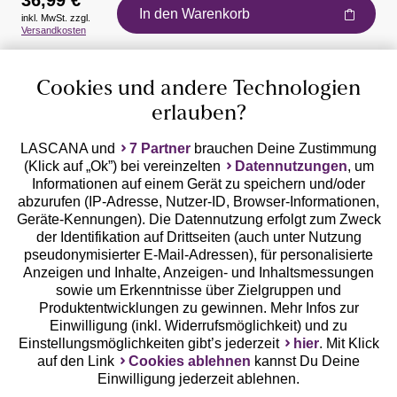
36,99 €
In den Warenkorb
inkl. MwSt. zzgl.
Auszeichnungen
Versandkosten
Cookies und andere Technologien
erlauben?
LASCANA und
7 Partner
brauchen Deine Zustimmung
(Klick auf „Ok”) bei vereinzelten
Datennutzungen
, um
Geprüfte Sicherheit
Informationen auf einem Gerät zu speichern und/oder
abzurufen (IP-Adresse, Nutzer-ID, Browser-Informationen,
Geräte-Kennungen). Die Datennutzung erfolgt zum Zweck
der Identifikation auf Drittseiten (auch unter Nutzung
pseudonymisierter E-Mail-Adressen), für personalisierte
Anzeigen und Inhalte, Anzeigen- und Inhaltsmessungen
Unsere Apps
sowie um Erkenntnisse über Zielgruppen und
Produktentwicklungen zu gewinnen. Mehr Infos zur
Einwilligung (inkl. Widerrufsmöglichkeit) und zu
Einstellungsmöglichkeiten gibt’s jederzeit
hier
. Mit Klick
auf den Link
Cookies ablehnen
kannst Du Deine
Einwilligung jederzeit ablehnen.