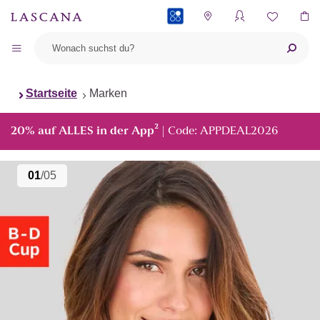
PAYBACK
Startseite
Marken
²
20% auf ALLES in der App
| Code: APPDEAL2026
01
/05