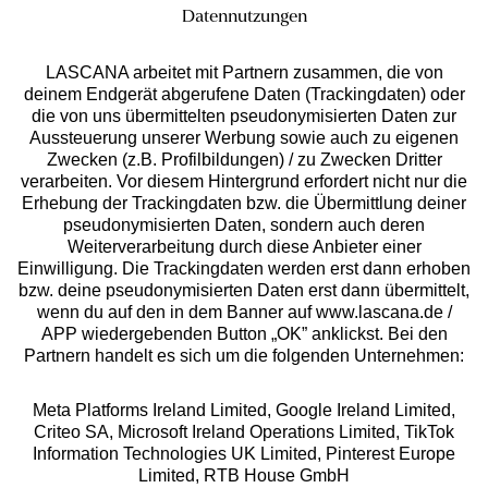
Datennutzungen
LASCANA arbeitet mit Partnern zusammen, die von
deinem Endgerät abgerufene Daten (Trackingdaten) oder
die von uns übermittelten pseudonymisierten Daten zur
Services
Aussteuerung unserer Werbung sowie auch zu eigenen
Zwecken (z.B. Profilbildungen) / zu Zwecken Dritter
Beratung
verarbeiten. Vor diesem Hintergrund erfordert nicht nur die
Erhebung der Trackingdaten bzw. die Übermittlung deiner
pseudonymisierten Daten, sondern auch deren
Über uns
Weiterverarbeitung durch diese Anbieter einer
Einwilligung. Die Trackingdaten werden erst dann erhoben
bzw. deine pseudonymisierten Daten erst dann übermittelt,
Rechtliches
wenn du auf den in dem Banner auf www.lascana.de /
APP wiedergebenden Button „OK” anklickst. Bei den
Partnern handelt es sich um die folgenden Unternehmen:
Meta Platforms Ireland Limited, Google Ireland Limited,
Criteo SA, Microsoft Ireland Operations Limited, TikTok
Alle Preise inkl. MwSt., zzgl.
Versandkosten
Information Technologies UK Limited, Pinterest Europe
** Bonität vorausgesetzt, berechtigt zur Bonitätsprüfung
Limited, RTB House GmbH