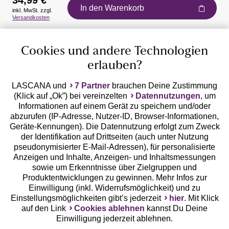
34,99 €
In den Warenkorb
inkl. MwSt. zzgl.
Auszeichnungen
Versandkosten
Cookies und andere Technologien
erlauben?
LASCANA und
7 Partner
brauchen Deine Zustimmung
(Klick auf „Ok”) bei vereinzelten
Datennutzungen
, um
Geprüfte Sicherheit
Informationen auf einem Gerät zu speichern und/oder
abzurufen (IP-Adresse, Nutzer-ID, Browser-Informationen,
Geräte-Kennungen). Die Datennutzung erfolgt zum Zweck
der Identifikation auf Drittseiten (auch unter Nutzung
pseudonymisierter E-Mail-Adressen), für personalisierte
Anzeigen und Inhalte, Anzeigen- und Inhaltsmessungen
Unsere Apps
sowie um Erkenntnisse über Zielgruppen und
Produktentwicklungen zu gewinnen. Mehr Infos zur
Einwilligung (inkl. Widerrufsmöglichkeit) und zu
Einstellungsmöglichkeiten gibt’s jederzeit
hier
. Mit Klick
auf den Link
Cookies ablehnen
kannst Du Deine
Einwilligung jederzeit ablehnen.