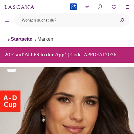
PAYBACK
Startseite
Marken
²
20% auf ALLES in der App
| Code: APPDEAL2026