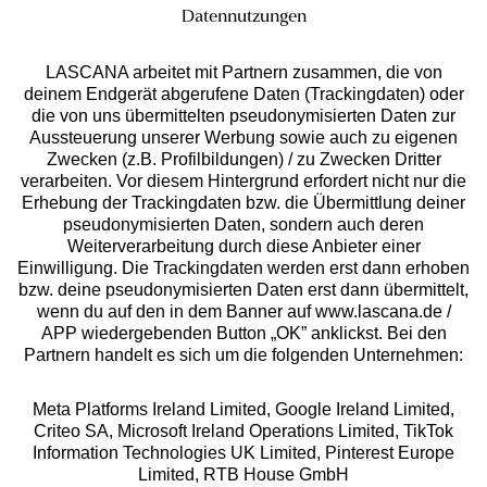
Datennutzungen
LASCANA arbeitet mit Partnern zusammen, die von
deinem Endgerät abgerufene Daten (Trackingdaten) oder
die von uns übermittelten pseudonymisierten Daten zur
Services
Aussteuerung unserer Werbung sowie auch zu eigenen
Zwecken (z.B. Profilbildungen) / zu Zwecken Dritter
Beratung
verarbeiten. Vor diesem Hintergrund erfordert nicht nur die
Erhebung der Trackingdaten bzw. die Übermittlung deiner
pseudonymisierten Daten, sondern auch deren
Über uns
Weiterverarbeitung durch diese Anbieter einer
Einwilligung. Die Trackingdaten werden erst dann erhoben
bzw. deine pseudonymisierten Daten erst dann übermittelt,
Rechtliches
wenn du auf den in dem Banner auf www.lascana.de /
APP wiedergebenden Button „OK” anklickst. Bei den
Partnern handelt es sich um die folgenden Unternehmen:
Meta Platforms Ireland Limited, Google Ireland Limited,
Criteo SA, Microsoft Ireland Operations Limited, TikTok
Alle Preise inkl. MwSt., zzgl.
Versandkosten
Information Technologies UK Limited, Pinterest Europe
** Bonität vorausgesetzt, berechtigt zur Bonitätsprüfung
Limited, RTB House GmbH