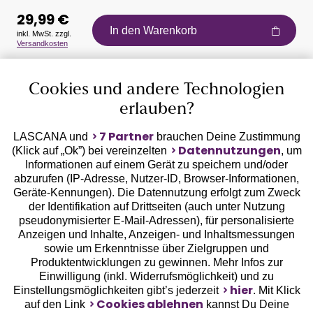
29,99 €
In den Warenkorb
inkl. MwSt. zzgl.
Versandkosten
Auszeichnungen
Cookies und andere Technologien
erlauben?
7 Partner
LASCANA und
brauchen Deine Zustimmung
Datennutzungen
(Klick auf „Ok”) bei vereinzelten
, um
Informationen auf einem Gerät zu speichern und/oder
Geprüfte Sicherheit
abzurufen (IP-Adresse, Nutzer-ID, Browser-Informationen,
Geräte-Kennungen). Die Datennutzung erfolgt zum Zweck
der Identifikation auf Drittseiten (auch unter Nutzung
pseudonymisierter E-Mail-Adressen), für personalisierte
Anzeigen und Inhalte, Anzeigen- und Inhaltsmessungen
sowie um Erkenntnisse über Zielgruppen und
Unsere Apps
Produktentwicklungen zu gewinnen. Mehr Infos zur
Einwilligung (inkl. Widerrufsmöglichkeit) und zu
hier
Einstellungsmöglichkeiten gibt’s jederzeit
. Mit Klick
Cookies ablehnen
auf den Link
kannst Du Deine