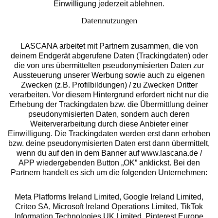
Einwilligung jederzeit ablehnen.
Datennutzungen
LASCANA arbeitet mit Partnern zusammen, die von
deinem Endgerät abgerufene Daten (Trackingdaten) oder
die von uns übermittelten pseudonymisierten Daten zur
Aussteuerung unserer Werbung sowie auch zu eigenen
Services
Zwecken (z.B. Profilbildungen) / zu Zwecken Dritter
verarbeiten. Vor diesem Hintergrund erfordert nicht nur die
Beratung
Erhebung der Trackingdaten bzw. die Übermittlung deiner
pseudonymisierten Daten, sondern auch deren
Weiterverarbeitung durch diese Anbieter einer
Über uns
Einwilligung. Die Trackingdaten werden erst dann erhoben
bzw. deine pseudonymisierten Daten erst dann übermittelt,
wenn du auf den in dem Banner auf www.lascana.de /
Rechtliches
APP wiedergebenden Button „OK” anklickst. Bei den
Partnern handelt es sich um die folgenden Unternehmen:
Meta Platforms Ireland Limited, Google Ireland Limited,
Criteo SA, Microsoft Ireland Operations Limited, TikTok
Information Technologies UK Limited, Pinterest Europe
Alle Preise inkl. MwSt., zzgl.
Versandkosten