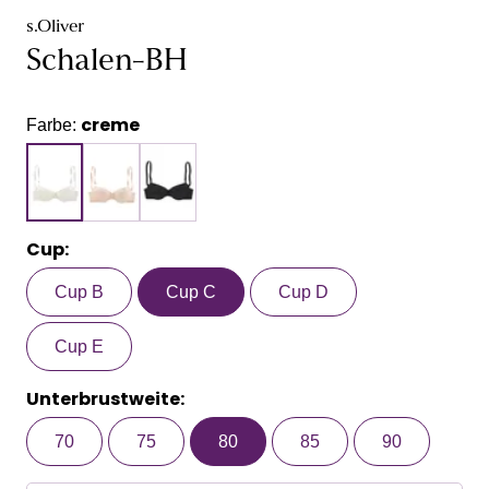
s.Oliver
Schalen-BH
creme
Farbe:
Cup:
Cup B
Cup C
Cup D
Cup E
Unterbrustweite:
70
75
80
85
90