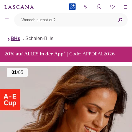
PAYBACK
BHs
Schalen-BHs
²
20% auf ALLES in der App
| Code: APPDEAL2026
01
/05