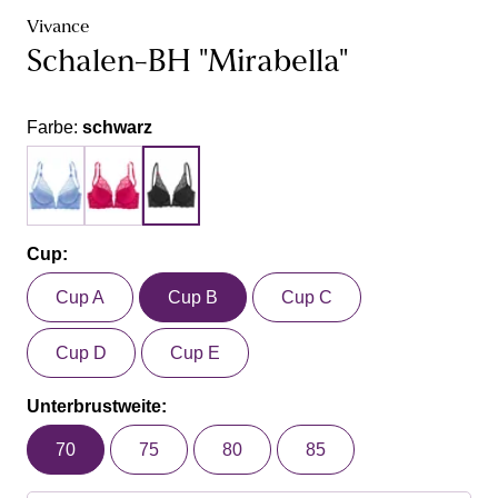
Vivance
Schalen-BH "Mirabella"
Farbe:
schwarz
Cup:
Cup A
Cup B
Cup C
Cup D
Cup E
Unterbrustweite:
70
75
80
85