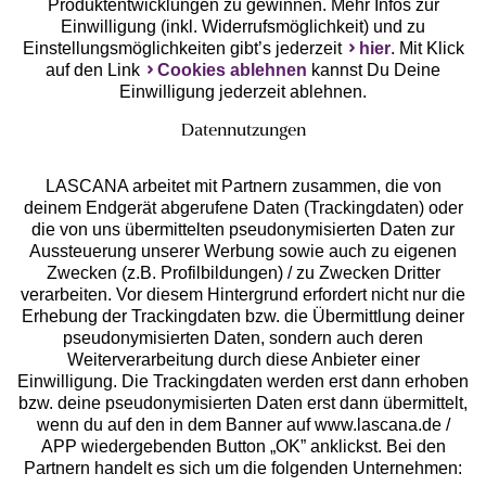
Produktentwicklungen zu gewinnen. Mehr Infos zur
Einwilligung (inkl. Widerrufsmöglichkeit) und zu
Einstellungsmöglichkeiten gibt’s jederzeit
hier
. Mit Klick
auf den Link
Cookies ablehnen
kannst Du Deine
Einwilligung jederzeit ablehnen.
Datennutzungen
LASCANA arbeitet mit Partnern zusammen, die von
deinem Endgerät abgerufene Daten (Trackingdaten) oder
die von uns übermittelten pseudonymisierten Daten zur
Services
Aussteuerung unserer Werbung sowie auch zu eigenen
Zwecken (z.B. Profilbildungen) / zu Zwecken Dritter
Beratung
verarbeiten. Vor diesem Hintergrund erfordert nicht nur die
Erhebung der Trackingdaten bzw. die Übermittlung deiner
pseudonymisierten Daten, sondern auch deren
Über uns
Weiterverarbeitung durch diese Anbieter einer
Einwilligung. Die Trackingdaten werden erst dann erhoben
bzw. deine pseudonymisierten Daten erst dann übermittelt,
Rechtliches
wenn du auf den in dem Banner auf www.lascana.de /
APP wiedergebenden Button „OK” anklickst. Bei den
Partnern handelt es sich um die folgenden Unternehmen: