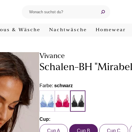
ous & Wäsche
Nachtwäsche
Homewear
Vivance
Schalen-BH "Mirabel
Farbe:
schwarz
Cup:
Cup A
Cup B
Cup C