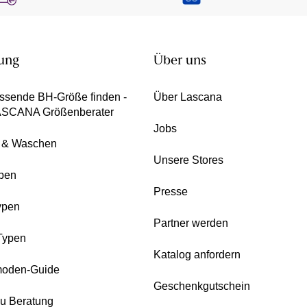
ung
Über uns
ssende BH-Größe finden -
Über Lascana
ASCANA Größenberater
Jobs
e & Waschen
Unsere Stores
pen
Presse
ypen
Partner werden
Typen
Katalog anfordern
oden-Guide
Geschenkgutschein
zu Beratung