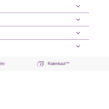
eln
Ratenkauf **