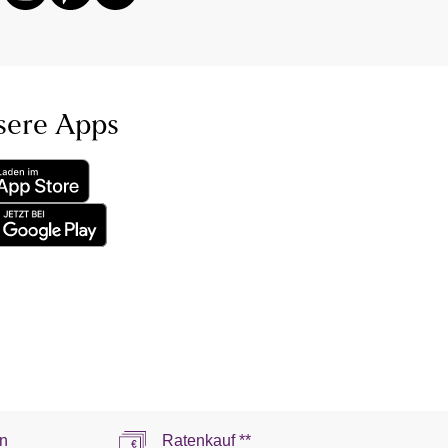
sere Apps
n
Ratenkauf **