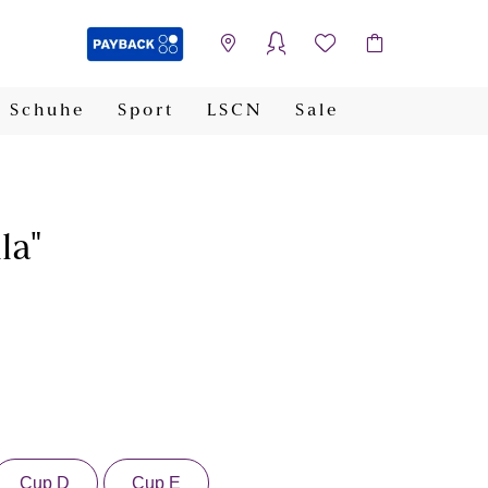
Schuhe
Sport
LSCN
Sale
PAYBACK
la"
Cup D
Cup E