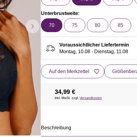
Unterbrustweite:
70
75
80
85
Voraussichtlicher Liefertermin
Montag, 10.08 - Dienstag, 11.08
Auf den Merkzettel
Größenbera
34,99 €
inkl. MwSt. zzgl.
Versandkosten
Beschreibung