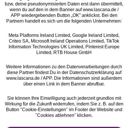
bzw. deine pseudonymisierten Daten erst dann übermittelt,
Rechtliches
wenn du auf den in dem Banner auf www.lascana.de /
APP wiedergebenden Button „OK” anklickst. Bei den
Partnern handelt es sich um die folgenden Unternehmen:
Meta Platforms Ireland Limited, Google Ireland Limited,
Criteo SA, Microsoft Ireland Operations Limited, TikTok
Alle Preise inkl. MwSt., zzgl.
Versandkosten
Information Technologies UK Limited, Pinterest Europe
** Bonität vorausgesetzt, berechtigt zur Bonitätsprüfung
Limited, RTB House GmbH
Weitere Informationen zu den Datenverarbeitungen durch
diese Partner findest Du in der Datenschutzerklärung auf
www.lascana.de / APP. Die Informationen sind außerdem
über einen Link in dem Banner abrufbar.
Sie können Ihre Einwilligung auch jederzeit grundlos mit
Wirkung für die Zukunft widerrufen, indem Sie z. B. auf den
Button "Cookie-Einstellungen" im Footer der Website und
"Cookies ablehnen" klicken.