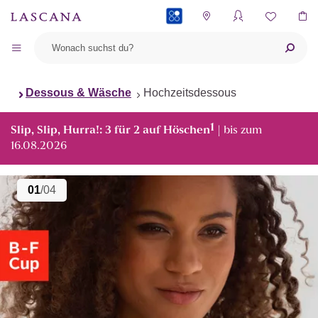
PAYBACK
Dessous & Wäsche
Hochzeitsdessous
1
Slip, Slip, Hurra!: 3 für 2 auf Höschen
| bis zum
16.08.2026
01
/04