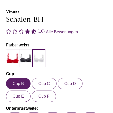
Vivance
Schalen-BH
(10)
Alle Bewertungen
Farbe:
weiss
Cup:
Cup B
Cup C
Cup D
Cup E
Cup F
Unterbrustweite: