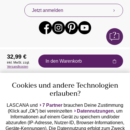
Jetzt anmelden
32,99 €
In den Warenkorb
inkl. MwSt. zzgl.
Auszeichnungen
Versandkosten
Cookies und andere Technologien
erlauben?
LASCANA und
7 Partner
brauchen Deine Zustimmung
(Klick auf „Ok”) bei vereinzelten
Datennutzungen
, um
Geprüfte Sicherheit
Informationen auf einem Gerät zu speichern und/oder
abzurufen (IP-Adresse, Nutzer-ID, Browser-Informationen,
Geräte-Kennungen). Die Datennutzung erfolgt zum Zweck