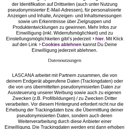
der Identifikation auf Drittseiten (auch unter Nutzung
pseudonymisierter E-Mail-Adressen), für personalisierte
Anzeigen und Inhalte, Anzeigen- und Inhaltsmessungen
Unsere Apps
sowie um Erkenntnisse über Zielgruppen und
Produktentwicklungen zu gewinnen. Mehr Infos zur
Einwilligung (inkl. Widerrufsmöglichkeit) und zu
Einstellungsmöglichkeiten gibt’s jederzeit
hier
. Mit Klick
auf den Link
Cookies ablehnen
kannst Du Deine
Einwilligung jederzeit ablehnen.
Datennutzungen
LASCANA arbeitet mit Partnern zusammen, die von
deinem Endgerät abgerufene Daten (Trackingdaten) oder
die von uns übermittelten pseudonymisierten Daten zur
Services
Aussteuerung unserer Werbung sowie auch zu eigenen
Zwecken (z.B. Profilbildungen) / zu Zwecken Dritter
Beratung
verarbeiten. Vor diesem Hintergrund erfordert nicht nur die
Erhebung der Trackingdaten bzw. die Übermittlung deiner
pseudonymisierten Daten, sondern auch deren
Über uns
Weiterverarbeitung durch diese Anbieter einer
Einwilligung. Die Trackingdaten werden erst dann erhoben