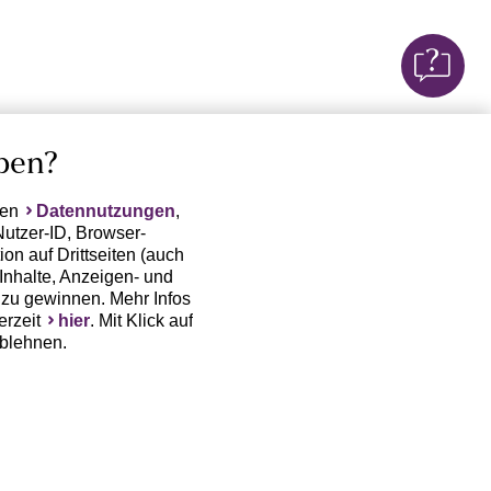
ben?
ten
Datennutzungen
,
Nutzer-ID, Browser-
on auf Drittseiten (auch
Inhalte, Anzeigen- und
zu gewinnen. Mehr Infos
erzeit
hier
. Mit Klick auf
ablehnen.
(Trackingdaten) oder die
sowie auch zu eigenen
 erfordert nicht nur die