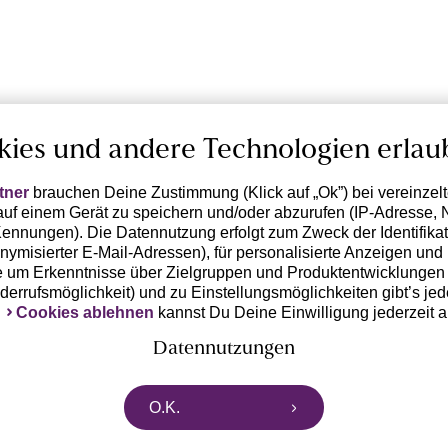
kies und andere Technologien erlau
tner
brauchen Deine Zustimmung (Klick auf „Ok”) bei vereinzel
uf einem Gerät zu speichern und/oder abzurufen (IP-Adresse, 
ennungen). Die Datennutzung erfolgt zum Zweck der Identifikati
ymisierter E-Mail-Adressen), für personalisierte Anzeigen und 
 um Erkenntnisse über Zielgruppen und Produktentwicklungen 
iderrufsmöglichkeit) und zu Einstellungsmöglichkeiten gibt’s jed
k
Cookies ablehnen
kannst Du Deine Einwilligung jederzeit 
Datennutzungen
rtnern zusammen, die von deinem Endgerät abgerufene Daten 
O.K.
n pseudonymisierten Daten zur Aussteuerung unserer Werbung 
dungen) / zu Zwecken Dritter verarbeiten. Vor diesem Hintergrund