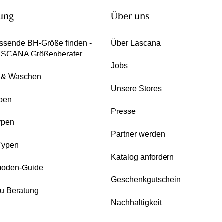
ung
Über uns
ssende BH-Größe finden -
Über Lascana
ASCANA Größenberater
Jobs
e & Waschen
Unsere Stores
pen
Presse
ypen
Partner werden
Typen
Katalog anfordern
oden-Guide
Geschenkgutschein
zu Beratung
Nachhaltigkeit