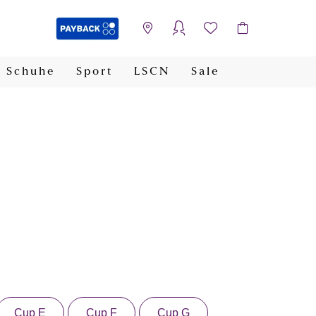
Schuhe
Sport
LSCN
Sale
PAYBACK
Cup E
Cup F
Cup G