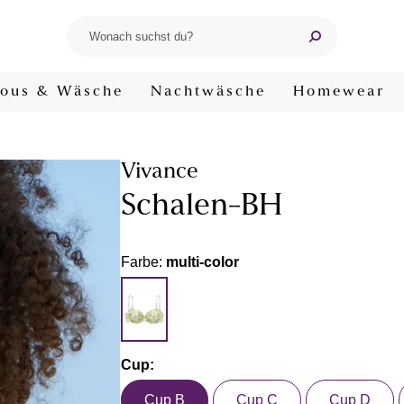
ous & Wäsche
Nachtwäsche
Homewear
Vivance
Schalen-BH
Farbe:
multi-color
Cup:
Cup B
Cup C
Cup D