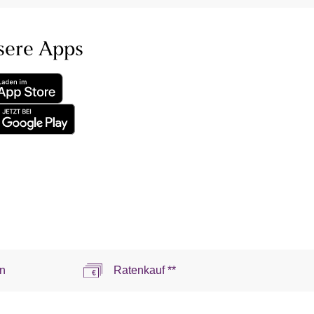
sere Apps
n
Ratenkauf **