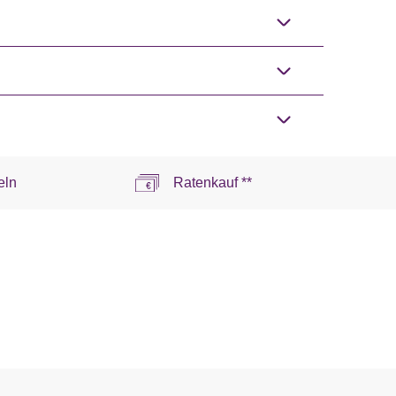
eln
Ratenkauf **