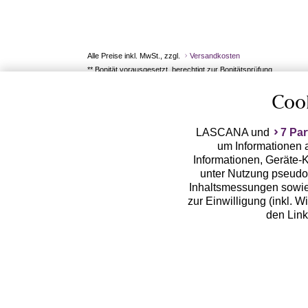
Alle Preise inkl. MwSt., zzgl.
Versandkosten
** Bonität vorausgesetzt, berechtigt zur Bonitätsprüfung
Coo
LASCANA und
7 Par
um Informationen a
Informationen, Geräte-K
unter Nutzung pseudon
Inhaltsmessungen sowie
zur Einwilligung (inkl. W
den Lin
LASCANA arbeitet mit Pa
von uns übermittelte
Zwecken (z.B. Profilbil