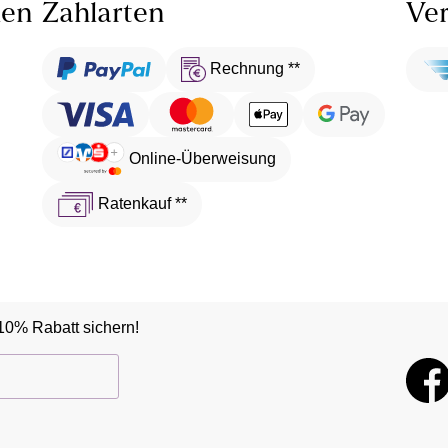
len
Zahlarten
Ver
Rechnung **
Online-Überweisung
Ratenkauf **
10% Rabatt sichern!