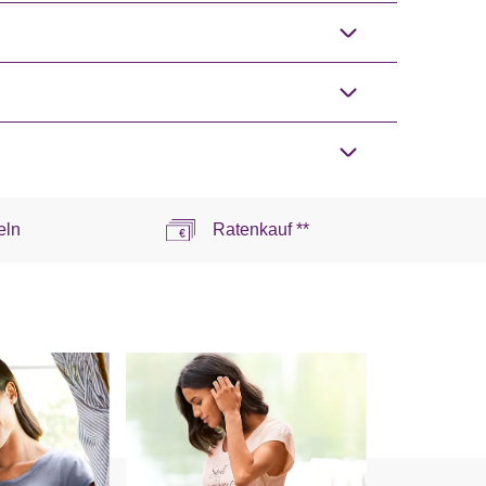
eln
Ratenkauf **