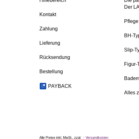
Hilfebereich
Die pa
Der L
Kontakt
Pfleg
Zahlung
BH-Ty
Lieferung
Slip-T
Rücksendung
Figur-
Bestellung
Badem
PAYBACK
Alles 
Alle Preise inkl. MwSt., zzgl.
Versandkosten