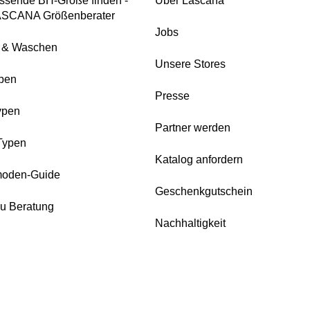
ssende BH-Größe finden -
Über Lascana
ASCANA Größenberater
Jobs
e & Waschen
Unsere Stores
pen
Presse
ypen
Partner werden
Typen
Katalog anfordern
oden-Guide
Geschenkgutschein
zu Beratung
Nachhaltigkeit