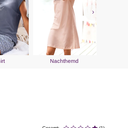
Pyja
irt
Nachthemd