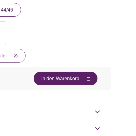
44/46
ter
In den Warenkorb