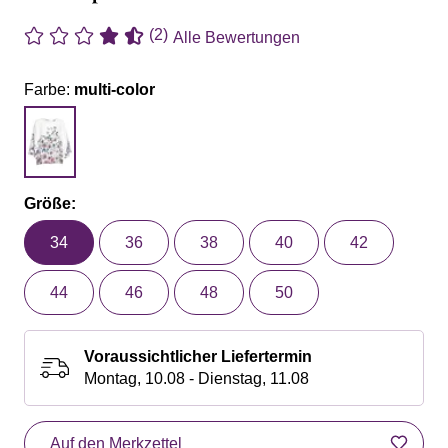
(2)
Alle Bewertungen
Farbe:
multi-color
Größe:
34
36
38
40
42
44
46
48
50
Voraussichtlicher Liefertermin
Montag, 10.08 - Dienstag, 11.08
Auf den Merkzettel