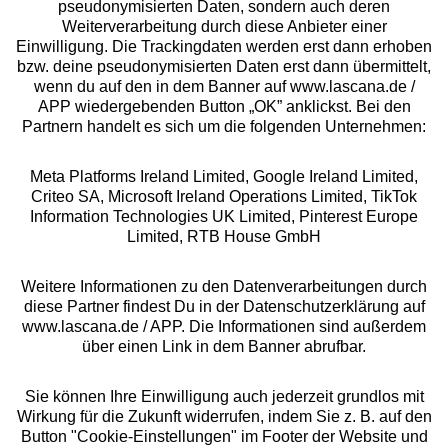
pseudonymisierten Daten, sondern auch deren
Über uns
Weiterverarbeitung durch diese Anbieter einer
Einwilligung. Die Trackingdaten werden erst dann erhoben
bzw. deine pseudonymisierten Daten erst dann übermittelt,
Rechtliches
wenn du auf den in dem Banner auf www.lascana.de /
APP wiedergebenden Button „OK” anklickst. Bei den
Partnern handelt es sich um die folgenden Unternehmen:
Meta Platforms Ireland Limited, Google Ireland Limited,
Criteo SA, Microsoft Ireland Operations Limited, TikTok
Alle Preise inkl. MwSt., zzgl.
Versandkosten
Information Technologies UK Limited, Pinterest Europe
** Bonität vorausgesetzt, berechtigt zur Bonitätsprüfung
Limited, RTB House GmbH
Weitere Informationen zu den Datenverarbeitungen durch
diese Partner findest Du in der Datenschutzerklärung auf
www.lascana.de / APP. Die Informationen sind außerdem
über einen Link in dem Banner abrufbar.
Sie können Ihre Einwilligung auch jederzeit grundlos mit
Wirkung für die Zukunft widerrufen, indem Sie z. B. auf den
Button "Cookie-Einstellungen" im Footer der Website und