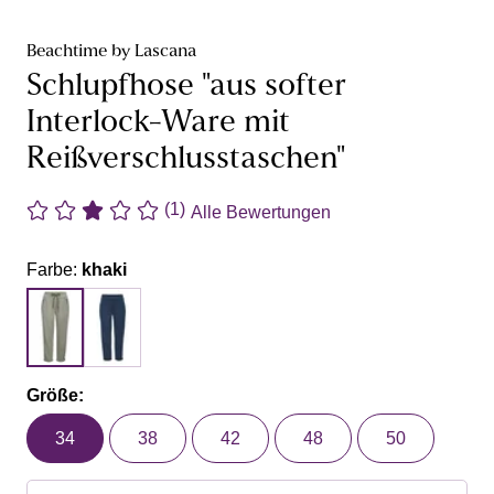
Beachtime by Lascana
Schlupfhose "aus softer
Interlock-Ware mit
Reißverschlusstaschen"
(1)
Alle Bewertungen
Farbe:
khaki
Größe:
34
38
42
48
50