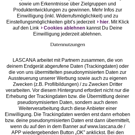
Unsere Apps
sowie um Erkenntnisse über Zielgruppen und
Produktentwicklungen zu gewinnen. Mehr Infos zur
Einwilligung (inkl. Widerrufsmöglichkeit) und zu
Einstellungsmöglichkeiten gibt’s jederzeit
hier
. Mit Klick
auf den Link
Cookies ablehnen
kannst Du Deine
Einwilligung jederzeit ablehnen.
Datennutzungen
LASCANA arbeitet mit Partnern zusammen, die von
deinem Endgerät abgerufene Daten (Trackingdaten) oder
die von uns übermittelten pseudonymisierten Daten zur
Services
Aussteuerung unserer Werbung sowie auch zu eigenen
Zwecken (z.B. Profilbildungen) / zu Zwecken Dritter
Beratung
verarbeiten. Vor diesem Hintergrund erfordert nicht nur die
Erhebung der Trackingdaten bzw. die Übermittlung deiner
pseudonymisierten Daten, sondern auch deren
Über uns
Weiterverarbeitung durch diese Anbieter einer
Einwilligung. Die Trackingdaten werden erst dann erhoben
bzw. deine pseudonymisierten Daten erst dann übermittelt,
Rechtliches
wenn du auf den in dem Banner auf www.lascana.de /
APP wiedergebenden Button „OK” anklickst. Bei den