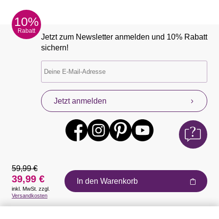
10%
Rabatt
Jetzt zum Newsletter anmelden und 10% Rabatt
sichern!
Jetzt anmelden
59,99 €
39,99 €
In den Warenkorb
inkl. MwSt. zzgl.
Auszeichnungen
Versandkosten