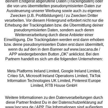
deinem Endgerät abgerufene Daten (Trackingdaten) oder
die von uns übermittelten pseudonymisierten Daten zur
Services
Aussteuerung unserer Werbung sowie auch zu eigenen
Zwecken (z.B. Profilbildungen) / zu Zwecken Dritter
Beratung
verarbeiten. Vor diesem Hintergrund erfordert nicht nur die
Erhebung der Trackingdaten bzw. die Übermittlung deiner
pseudonymisierten Daten, sondern auch deren
Über uns
Weiterverarbeitung durch diese Anbieter einer
Einwilligung. Die Trackingdaten werden erst dann erhoben
bzw. deine pseudonymisierten Daten erst dann übermittelt,
Rechtliches
wenn du auf den in dem Banner auf www.lascana.de /
APP wiedergebenden Button „OK” anklickst. Bei den
Partnern handelt es sich um die folgenden Unternehmen:
Meta Platforms Ireland Limited, Google Ireland Limited,
Criteo SA, Microsoft Ireland Operations Limited, TikTok
Alle Preise inkl. MwSt., zzgl.
Versandkosten
Information Technologies UK Limited, Pinterest Europe
** Bonität vorausgesetzt, berechtigt zur Bonitätsprüfung
Limited, RTB House GmbH
Weitere Informationen zu den Datenverarbeitungen durch
diese Partner findest Du in der Datenschutzerklärung auf
www.lascana.de / APP. Die Informationen sind außerdem