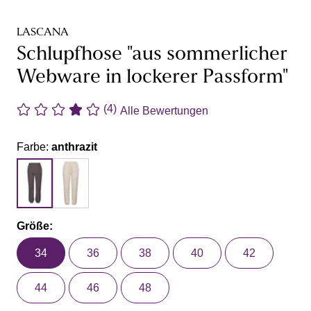
LASCANA
Schlupfhose "aus sommerlicher
Webware in lockerer Passform"
(4)
Alle Bewertungen
Farbe:
anthrazit
Größe:
34
36
38
40
42
44
46
48