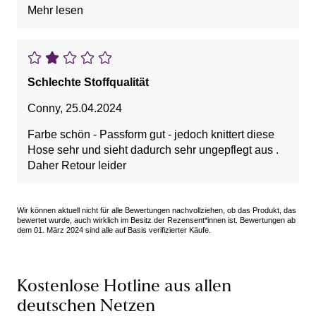
Mehr lesen
halbwegs große Taschen - auch am Hintern, denn
diese formen den Hintern besonders gut.
Fällt größengerecht aus.
Schlechte Stoffqualität
Conny
,
25.04.2024
Farbe schön - Passform gut - jedoch knittert diese
Hose sehr und sieht dadurch sehr ungepflegt aus .
Daher Retour leider
Wir können aktuell nicht für alle Bewertungen nachvollziehen, ob das Produkt, das
bewertet wurde, auch wirklich im Besitz der Rezensent*innen ist. Bewertungen ab
dem 01. März 2024 sind alle auf Basis verifizierter Käufe.
Kostenlose Hotline aus allen
deutschen Netzen