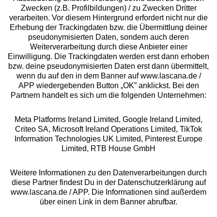
Zwecken (z.B. Profilbildungen) / zu Zwecken Dritter
Beratung
verarbeiten. Vor diesem Hintergrund erfordert nicht nur die
Erhebung der Trackingdaten bzw. die Übermittlung deiner
pseudonymisierten Daten, sondern auch deren
Über uns
Weiterverarbeitung durch diese Anbieter einer
Einwilligung. Die Trackingdaten werden erst dann erhoben
bzw. deine pseudonymisierten Daten erst dann übermittelt,
Rechtliches
wenn du auf den in dem Banner auf www.lascana.de /
APP wiedergebenden Button „OK” anklickst. Bei den
Partnern handelt es sich um die folgenden Unternehmen:
Meta Platforms Ireland Limited, Google Ireland Limited,
Criteo SA, Microsoft Ireland Operations Limited, TikTok
Alle Preise inkl. MwSt., zzgl.
Versandkosten
Information Technologies UK Limited, Pinterest Europe
** Bonität vorausgesetzt, berechtigt zur Bonitätsprüfung
Limited, RTB House GmbH
Weitere Informationen zu den Datenverarbeitungen durch
diese Partner findest Du in der Datenschutzerklärung auf
www.lascana.de / APP. Die Informationen sind außerdem
über einen Link in dem Banner abrufbar.