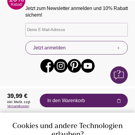
Rabatt
Jetzt zum Newsletter anmelden und 10% Rabatt
sichern!
Jetzt anmelden
39,99 €
In den Warenkorb
inkl. MwSt. zzgl.
Auszeichnungen
Versandkosten
Cookies und andere Technologien
erlauben?