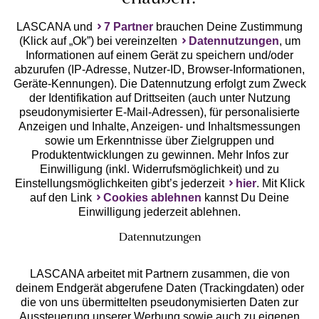
LASCANA und
7 Partner
brauchen Deine Zustimmung
(Klick auf „Ok”) bei vereinzelten
Datennutzungen
, um
Geprüfte Sicherheit
Informationen auf einem Gerät zu speichern und/oder
abzurufen (IP-Adresse, Nutzer-ID, Browser-Informationen,
Geräte-Kennungen). Die Datennutzung erfolgt zum Zweck
der Identifikation auf Drittseiten (auch unter Nutzung
pseudonymisierter E-Mail-Adressen), für personalisierte
Anzeigen und Inhalte, Anzeigen- und Inhaltsmessungen
Unsere Apps
sowie um Erkenntnisse über Zielgruppen und
Produktentwicklungen zu gewinnen. Mehr Infos zur
Einwilligung (inkl. Widerrufsmöglichkeit) und zu
Einstellungsmöglichkeiten gibt’s jederzeit
hier
. Mit Klick
auf den Link
Cookies ablehnen
kannst Du Deine
Einwilligung jederzeit ablehnen.
Datennutzungen
LASCANA arbeitet mit Partnern zusammen, die von
deinem Endgerät abgerufene Daten (Trackingdaten) oder
die von uns übermittelten pseudonymisierten Daten zur
Services
Aussteuerung unserer Werbung sowie auch zu eigenen