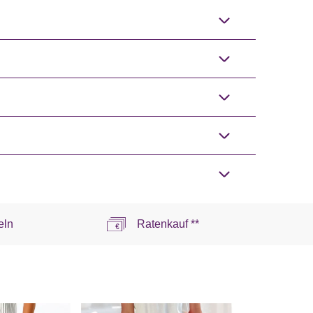
eln
Ratenkauf **