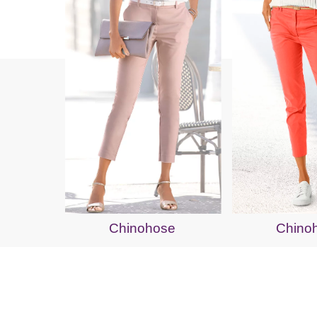
Chinohose
Chino