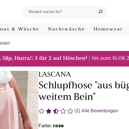
ous & Wäsche
Nachtwäsche
Homewear
Hosen
1
, Slip, Hurra!: 3 für 2 auf Höschen
| bis zum 16.08.
LASCANA
Schlupfhose "aus bü
weitem Bein"
(2)
Alle Bewertungen
rose
Farbe: