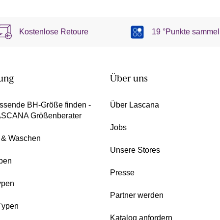
Kostenlose Retoure
19 °Punkte sammel
ung
Über uns
ssende BH-Größe finden -
Über Lascana
ASCANA Größenberater
Jobs
e & Waschen
Unsere Stores
pen
Presse
ypen
Partner werden
Typen
Katalog anfordern