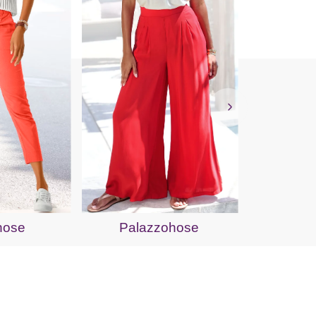
Hos
hose
Palazzohose