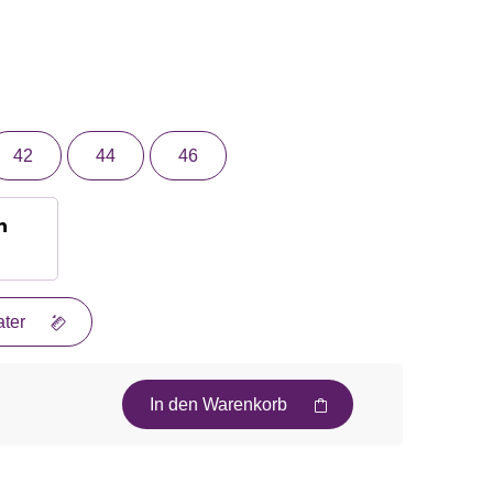
42
44
46
n
ter
In den Warenkorb