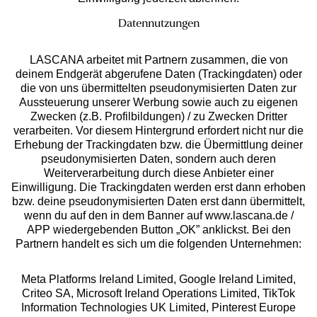
Datennutzungen
LASCANA arbeitet mit Partnern zusammen, die von
deinem Endgerät abgerufene Daten (Trackingdaten) oder
die von uns übermittelten pseudonymisierten Daten zur
Services
Aussteuerung unserer Werbung sowie auch zu eigenen
Zwecken (z.B. Profilbildungen) / zu Zwecken Dritter
Beratung
verarbeiten. Vor diesem Hintergrund erfordert nicht nur die
Erhebung der Trackingdaten bzw. die Übermittlung deiner
pseudonymisierten Daten, sondern auch deren
Über uns
Weiterverarbeitung durch diese Anbieter einer
Einwilligung. Die Trackingdaten werden erst dann erhoben
bzw. deine pseudonymisierten Daten erst dann übermittelt,
Rechtliches
wenn du auf den in dem Banner auf www.lascana.de /
APP wiedergebenden Button „OK” anklickst. Bei den
Partnern handelt es sich um die folgenden Unternehmen:
Meta Platforms Ireland Limited, Google Ireland Limited,
Criteo SA, Microsoft Ireland Operations Limited, TikTok
Alle Preise inkl. MwSt., zzgl.
Versandkosten
Information Technologies UK Limited, Pinterest Europe
** Bonität vorausgesetzt, berechtigt zur Bonitätsprüfung