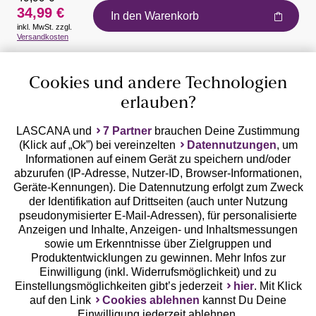
34,99 €
In den Warenkorb
inkl. MwSt. zzgl.
Auszeichnungen
Versandkosten
Cookies und andere Technologien
erlauben?
LASCANA und
7 Partner
brauchen Deine Zustimmung
(Klick auf „Ok”) bei vereinzelten
Datennutzungen
, um
Geprüfte Sicherheit
Informationen auf einem Gerät zu speichern und/oder
abzurufen (IP-Adresse, Nutzer-ID, Browser-Informationen,
Geräte-Kennungen). Die Datennutzung erfolgt zum Zweck
der Identifikation auf Drittseiten (auch unter Nutzung
pseudonymisierter E-Mail-Adressen), für personalisierte
Anzeigen und Inhalte, Anzeigen- und Inhaltsmessungen
Unsere Apps
sowie um Erkenntnisse über Zielgruppen und
Produktentwicklungen zu gewinnen. Mehr Infos zur
Einwilligung (inkl. Widerrufsmöglichkeit) und zu
Einstellungsmöglichkeiten gibt’s jederzeit
hier
. Mit Klick
auf den Link
Cookies ablehnen
kannst Du Deine
Einwilligung jederzeit ablehnen.