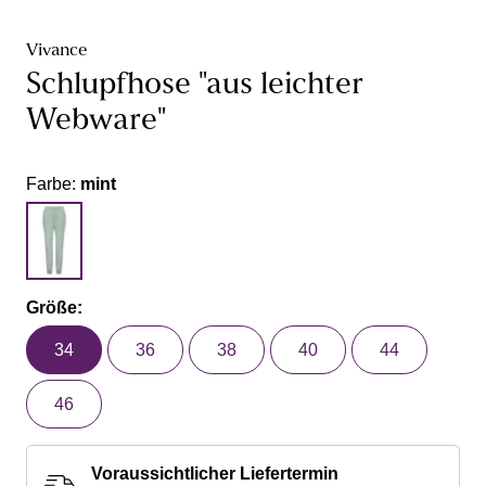
Vivance
Schlupfhose "aus leichter
Webware"
Farbe:
mint
Größe:
34
36
38
40
44
46
Voraussichtlicher Liefertermin