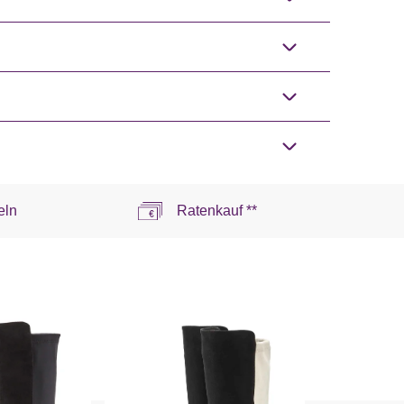
eln
Ratenkauf **