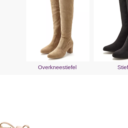
Overkneestiefel
Stie