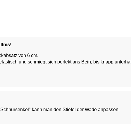
ltnis!
ockabsatz von 6 cm.
 elastisch und schmiegt sich perfekt ans Bein, bis knapp unter
modischen Styles, Kleidern wie Culottes und MIdI, Mini, Maxi.
"Schnürsenkel" kann man den Stiefel der Wade anpassen.