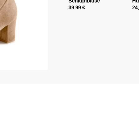
Schlupfbluse
Hü
39,99 €
24