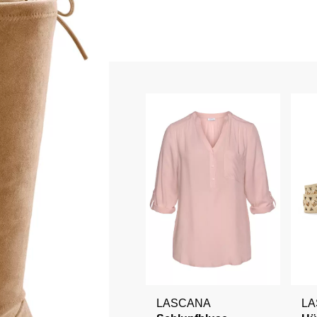
LASCANA
L