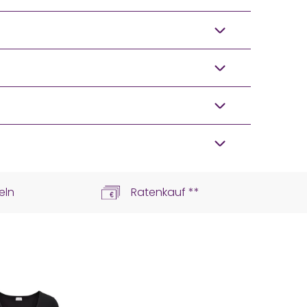
eln
Ratenkauf **