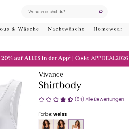
ous & Wäsche
Nachtwäsche
Homewear
²
20% auf ALLES in der App
| Code: APPDEAL2026
Vivance
Shirtbody
(84)
Alle Bewertungen
Farbe:
weiss