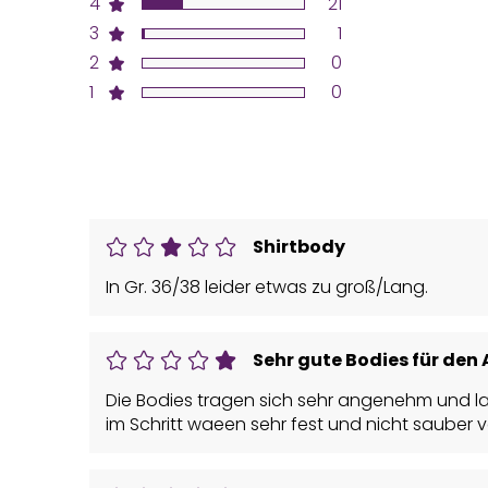
4
21
3
1
2
0
1
0
Shirtbody
In Gr. 36/38 leider etwas zu groß/Lang.
Sehr gute Bodies für den 
Die Bodies tragen sich sehr angenehm und las
im Schritt waeen sehr fest und nicht sauber ve