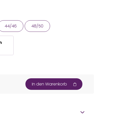
44/46
48/50
n
In den Warenkorb