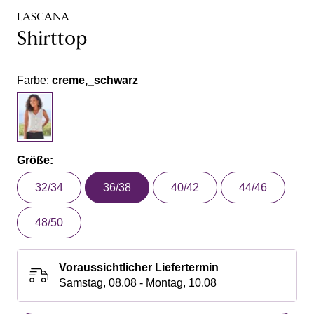
LASCANA
Shirttop
Farbe:
creme,_schwarz
Größe:
32/34
36/38
40/42
44/46
48/50
Voraussichtlicher Liefertermin
Samstag, 08.08 - Montag, 10.08