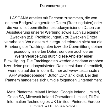
Datennutzungen
LASCANA arbeitet mit Partnern zusammen, die von
deinem Endgerät abgerufene Daten (Trackingdaten) oder
die von uns übermittelten pseudonymisierten Daten zur
Services
Aussteuerung unserer Werbung sowie auch zu eigenen
Zwecken (z.B. Profilbildungen) / zu Zwecken Dritter
Beratung
verarbeiten. Vor diesem Hintergrund erfordert nicht nur die
Erhebung der Trackingdaten bzw. die Übermittlung deiner
pseudonymisierten Daten, sondern auch deren
Über uns
Weiterverarbeitung durch diese Anbieter einer
Einwilligung. Die Trackingdaten werden erst dann erhoben
bzw. deine pseudonymisierten Daten erst dann übermittelt,
Rechtliches
wenn du auf den in dem Banner auf www.lascana.de /
APP wiedergebenden Button „OK” anklickst. Bei den
Partnern handelt es sich um die folgenden Unternehmen:
Meta Platforms Ireland Limited, Google Ireland Limited,
Criteo SA, Microsoft Ireland Operations Limited, TikTok
Alle Preise inkl. MwSt., zzgl.
Versandkosten
Information Technologies UK Limited, Pinterest Europe
** Bonität vorausgesetzt, berechtigt zur Bonitätsprüfung
Limited, RTB House GmbH