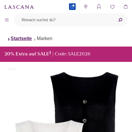
PAYBACK
Startseite
Marken
1
20% Extra auf SALE
| Code: SALE2026