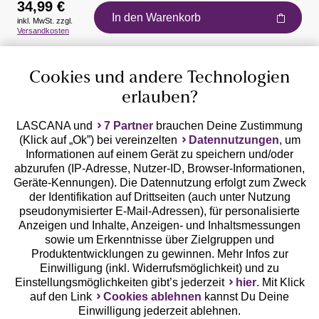
34,99 €
In den Warenkorb
inkl. MwSt. zzgl.
Auszeichnungen
Versandkosten
Cookies und andere Technologien
erlauben?
LASCANA und
7 Partner
brauchen Deine Zustimmung
(Klick auf „Ok”) bei vereinzelten
Datennutzungen
, um
Geprüfte Sicherheit
Informationen auf einem Gerät zu speichern und/oder
abzurufen (IP-Adresse, Nutzer-ID, Browser-Informationen,
Geräte-Kennungen). Die Datennutzung erfolgt zum Zweck
der Identifikation auf Drittseiten (auch unter Nutzung
pseudonymisierter E-Mail-Adressen), für personalisierte
Anzeigen und Inhalte, Anzeigen- und Inhaltsmessungen
Unsere Apps
sowie um Erkenntnisse über Zielgruppen und
Produktentwicklungen zu gewinnen. Mehr Infos zur
Einwilligung (inkl. Widerrufsmöglichkeit) und zu
Einstellungsmöglichkeiten gibt’s jederzeit
hier
. Mit Klick
auf den Link
Cookies ablehnen
kannst Du Deine
Einwilligung jederzeit ablehnen.