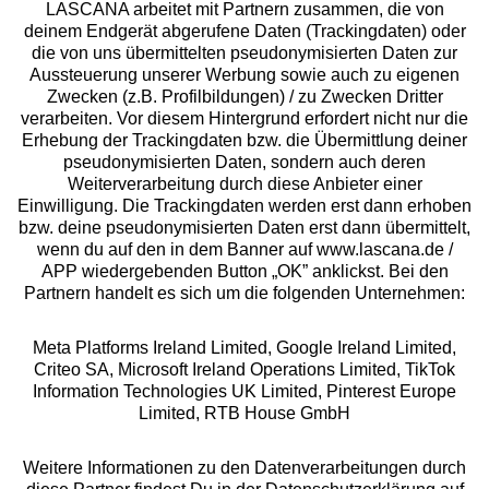
LASCANA arbeitet mit Partnern zusammen, die von
deinem Endgerät abgerufene Daten (Trackingdaten) oder
die von uns übermittelten pseudonymisierten Daten zur
Services
Aussteuerung unserer Werbung sowie auch zu eigenen
Zwecken (z.B. Profilbildungen) / zu Zwecken Dritter
Beratung
verarbeiten. Vor diesem Hintergrund erfordert nicht nur die
Erhebung der Trackingdaten bzw. die Übermittlung deiner
pseudonymisierten Daten, sondern auch deren
Über uns
Weiterverarbeitung durch diese Anbieter einer
Einwilligung. Die Trackingdaten werden erst dann erhoben
bzw. deine pseudonymisierten Daten erst dann übermittelt,
Rechtliches
wenn du auf den in dem Banner auf www.lascana.de /
APP wiedergebenden Button „OK” anklickst. Bei den
Partnern handelt es sich um die folgenden Unternehmen:
Meta Platforms Ireland Limited, Google Ireland Limited,
Criteo SA, Microsoft Ireland Operations Limited, TikTok
Alle Preise inkl. MwSt., zzgl.
Versandkosten
Information Technologies UK Limited, Pinterest Europe
** Bonität vorausgesetzt, berechtigt zur Bonitätsprüfung
Limited, RTB House GmbH
Weitere Informationen zu den Datenverarbeitungen durch