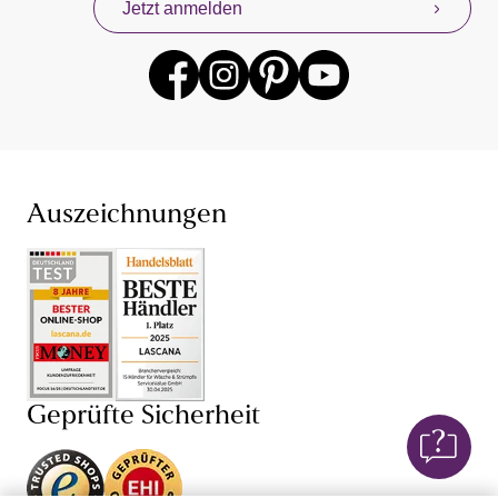
Jetzt anmelden
anderen beliebten Lingerie-Marken gibt es für dich
jederzeit mit neuen Angeboten. Profitiere mit unserem
Konzept „Von Frauen für Frauen“ von unseren eigenen
Erfahrungen mit Damenunterwäsche und Dessous,
denn wir wissen, dass Unterwäsche kaufen sehr intim
sein kann. Finde jetzt deine neuen Lieblings-BH und
den dazu passenden Slip – bei unserer Unterwäsche für
Damen sind dir dabei hinsichtlich Farbe, Größe (BH in
großen Größen und ab Cup AA) und Schnitt keine
Auszeichnungen
Grenzen gesetzt. Je nach Anlass bist du so mit einem
Push-up-BH
,
Schalen-BH
,
Bügel-BH
oder
Damenunterhemd perfekt gekleidet und fühlst dich in
deiner Unterwäsche einfach wohl. Auch von unseren
verführerischen Dessous und sexy Lingerie wirst du
begeistert sein: Mit BH,
String
, Body, Corsage und
Negligé von LASCANA und anderen Dessous-Marken
versprühst du stets einen weiblichen Charme. Lass dich
Geprüfte Sicherheit
von Dessous mit edlen
Spitzen-BHs
, Corsagen mit
Spitze oder transparenten Negligés verführen!