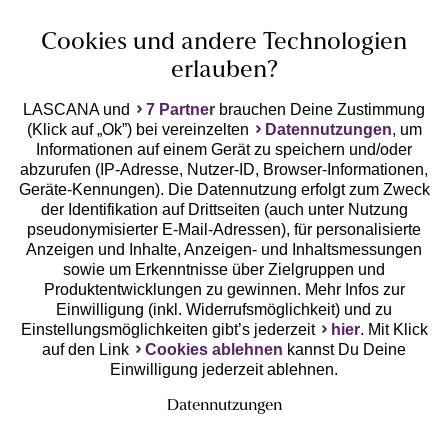
Unsere Apps
Cookies und andere Technologien
erlauben?
LASCANA und
7 Partner
brauchen Deine Zustimmung
(Klick auf „Ok”) bei vereinzelten
Datennutzungen
, um
Informationen auf einem Gerät zu speichern und/oder
abzurufen (IP-Adresse, Nutzer-ID, Browser-Informationen,
Geräte-Kennungen). Die Datennutzung erfolgt zum Zweck
der Identifikation auf Drittseiten (auch unter Nutzung
Gratis Versand ab
50 €
pseudonymisierter E-Mail-Adressen), für personalisierte
Anzeigen und Inhalte, Anzeigen- und Inhaltsmessungen
sowie um Erkenntnisse über Zielgruppen und
Kostenlose Retoure
Produktentwicklungen zu gewinnen. Mehr Infos zur
Einwilligung (inkl. Widerrufsmöglichkeit) und zu
Einstellungsmöglichkeiten gibt’s jederzeit
hier
. Mit Klick
°Punkte sammeln
auf den Link
Cookies ablehnen
kannst Du Deine
Einwilligung jederzeit ablehnen.
Ratenkauf **
Datennutzungen