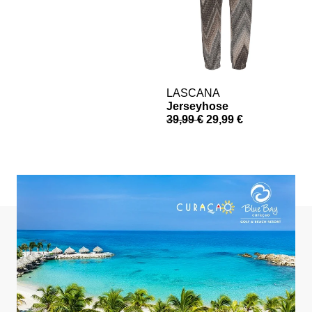
LASCANA
Jerseyhose
S
39,99 €
29,99 €
a