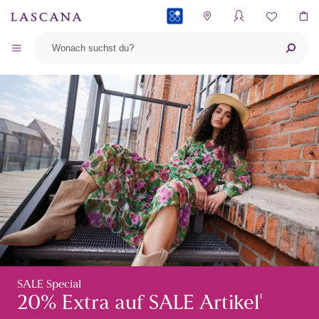
PAYBACK
SALE Special
¹
20% Extra auf SALE Artikel