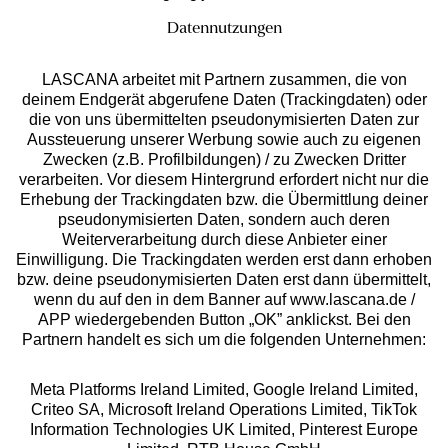
Datennutzungen
LASCANA arbeitet mit Partnern zusammen, die von
deinem Endgerät abgerufene Daten (Trackingdaten) oder
die von uns übermittelten pseudonymisierten Daten zur
Services
Aussteuerung unserer Werbung sowie auch zu eigenen
Zwecken (z.B. Profilbildungen) / zu Zwecken Dritter
Beratung
verarbeiten. Vor diesem Hintergrund erfordert nicht nur die
Erhebung der Trackingdaten bzw. die Übermittlung deiner
pseudonymisierten Daten, sondern auch deren
Über uns
Weiterverarbeitung durch diese Anbieter einer
Einwilligung. Die Trackingdaten werden erst dann erhoben
bzw. deine pseudonymisierten Daten erst dann übermittelt,
Rechtliches
wenn du auf den in dem Banner auf www.lascana.de /
APP wiedergebenden Button „OK” anklickst. Bei den
Partnern handelt es sich um die folgenden Unternehmen:
Meta Platforms Ireland Limited, Google Ireland Limited,
Criteo SA, Microsoft Ireland Operations Limited, TikTok
Alle Preise inkl. MwSt., zzgl.
Versandkosten
Information Technologies UK Limited, Pinterest Europe
** Bonität vorausgesetzt, berechtigt zur Bonitätsprüfung