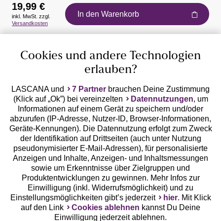
19,99 €
In den Warenkorb
inkl. MwSt. zzgl.
Auszeichnungen
Versandkosten
Cookies und andere Technologien
erlauben?
LASCANA und
7 Partner
brauchen Deine Zustimmung
(Klick auf „Ok”) bei vereinzelten
Datennutzungen
, um
Geprüfte Sicherheit
Informationen auf einem Gerät zu speichern und/oder
abzurufen (IP-Adresse, Nutzer-ID, Browser-Informationen,
Geräte-Kennungen). Die Datennutzung erfolgt zum Zweck
der Identifikation auf Drittseiten (auch unter Nutzung
pseudonymisierter E-Mail-Adressen), für personalisierte
Anzeigen und Inhalte, Anzeigen- und Inhaltsmessungen
Unsere Apps
sowie um Erkenntnisse über Zielgruppen und
Produktentwicklungen zu gewinnen. Mehr Infos zur
Einwilligung (inkl. Widerrufsmöglichkeit) und zu
Einstellungsmöglichkeiten gibt’s jederzeit
hier
. Mit Klick
auf den Link
Cookies ablehnen
kannst Du Deine
Einwilligung jederzeit ablehnen.