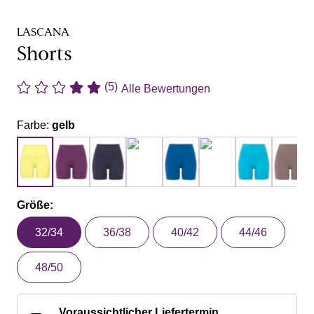
LASCANA
Shorts
(5)
Alle Bewertungen
Farbe:
gelb
Größe:
32/34
36/38
40/42
44/46
48/50
Voraussichtlicher Liefertermin