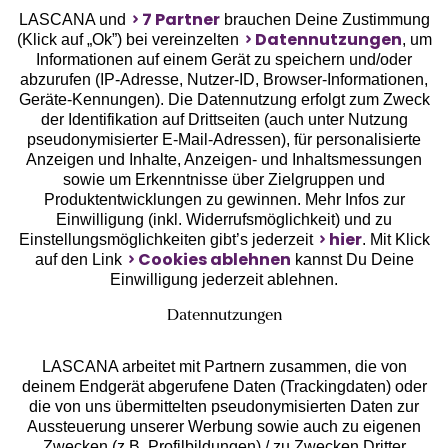
7 Partner
LASCANA und
brauchen Deine Zustimmung
Datennutzungen
(Klick auf „Ok”) bei vereinzelten
, um
Informationen auf einem Gerät zu speichern und/oder
Geprüfte Sicherheit
abzurufen (IP-Adresse, Nutzer-ID, Browser-Informationen,
Geräte-Kennungen). Die Datennutzung erfolgt zum Zweck
der Identifikation auf Drittseiten (auch unter Nutzung
pseudonymisierter E-Mail-Adressen), für personalisierte
Anzeigen und Inhalte, Anzeigen- und Inhaltsmessungen
sowie um Erkenntnisse über Zielgruppen und
Unsere Apps
Produktentwicklungen zu gewinnen. Mehr Infos zur
Einwilligung (inkl. Widerrufsmöglichkeit) und zu
hier
Einstellungsmöglichkeiten gibt’s jederzeit
. Mit Klick
Cookies ablehnen
auf den Link
kannst Du Deine
Einwilligung jederzeit ablehnen.
Datennutzungen
LASCANA arbeitet mit Partnern zusammen, die von
deinem Endgerät abgerufene Daten (Trackingdaten) oder
die von uns übermittelten pseudonymisierten Daten zur
Aussteuerung unserer Werbung sowie auch zu eigenen
Services
Zwecken (z.B. Profilbildungen) / zu Zwecken Dritter