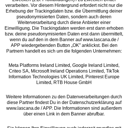
verarbeiten. Vor diesem Hintergrund erfordert nicht nur die
Beratung
Erhebung der Trackingdaten bzw. die Übermittlung deiner
pseudonymisierten Daten, sondern auch deren
Weiterverarbeitung durch diese Anbieter einer
Über uns
Einwilligung. Die Trackingdaten werden erst dann erhoben
bzw. deine pseudonymisierten Daten erst dann übermittelt,
wenn du auf den in dem Banner auf www.lascana.de /
Rechtliches
APP wiedergebenden Button „OK” anklickst. Bei den
Partnern handelt es sich um die folgenden Unternehmen:
Meta Platforms Ireland Limited, Google Ireland Limited,
Criteo SA, Microsoft Ireland Operations Limited, TikTok
Information Technologies UK Limited, Pinterest Europe
Alle Preise inkl. MwSt., zzgl.
Versandkosten
Limited, RTB House GmbH
** Bonität vorausgesetzt, berechtigt zur Bonitätsprüfung
Weitere Informationen zu den Datenverarbeitungen durch
diese Partner findest Du in der Datenschutzerklärung auf
www.lascana.de / APP. Die Informationen sind außerdem
über einen Link in dem Banner abrufbar.