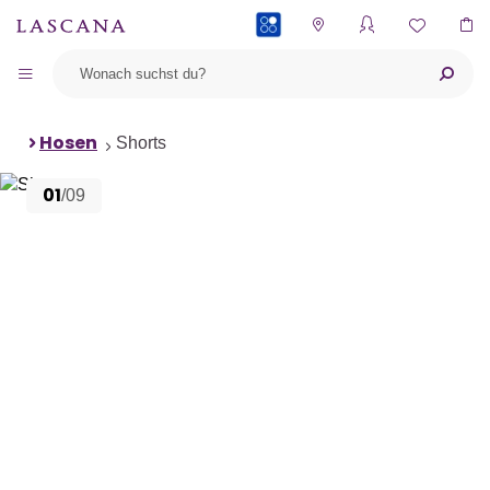
PAYBACK
Hosen
Shorts
01
/09