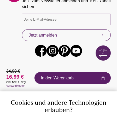
Jetzt zum Newsletter anmelden und 10% Rabatt
sichern!
Jetzt anmelden
34,99 €
16,99 €
In den Warenkorb
inkl. MwSt. zzgl.
Auszeichnungen
Versandkosten
Cookies und andere Technologien
erlauben?