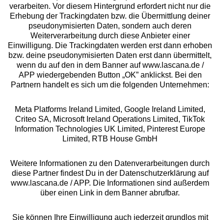
Beratung
verarbeiten. Vor diesem Hintergrund erfordert nicht nur die
Erhebung der Trackingdaten bzw. die Übermittlung deiner
pseudonymisierten Daten, sondern auch deren
Über uns
Weiterverarbeitung durch diese Anbieter einer
Einwilligung. Die Trackingdaten werden erst dann erhoben
bzw. deine pseudonymisierten Daten erst dann übermittelt,
Rechtliches
wenn du auf den in dem Banner auf www.lascana.de /
APP wiedergebenden Button „OK” anklickst. Bei den
Partnern handelt es sich um die folgenden Unternehmen:
Meta Platforms Ireland Limited, Google Ireland Limited,
Criteo SA, Microsoft Ireland Operations Limited, TikTok
Alle Preise inkl. MwSt., zzgl.
Versandkosten
Information Technologies UK Limited, Pinterest Europe
** Bonität vorausgesetzt, berechtigt zur Bonitätsprüfung
Limited, RTB House GmbH
Weitere Informationen zu den Datenverarbeitungen durch
diese Partner findest Du in der Datenschutzerklärung auf
www.lascana.de / APP. Die Informationen sind außerdem
über einen Link in dem Banner abrufbar.
Sie können Ihre Einwilligung auch jederzeit grundlos mit