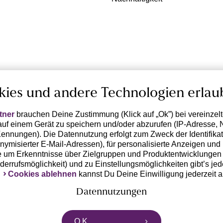
kies und andere Technologien erlau
tner
brauchen Deine Zustimmung (Klick auf „Ok”) bei vereinzel
uf einem Gerät zu speichern und/oder abzurufen (IP-Adresse, 
ennungen). Die Datennutzung erfolgt zum Zweck der Identifikati
ymisierter E-Mail-Adressen), für personalisierte Anzeigen und 
 um Erkenntnisse über Zielgruppen und Produktentwicklungen 
iderrufsmöglichkeit) und zu Einstellungsmöglichkeiten gibt’s jed
k
Cookies ablehnen
kannst Du Deine Einwilligung jederzeit 
Datennutzungen
rtnern zusammen, die von deinem Endgerät abgerufene Daten 
O.K.