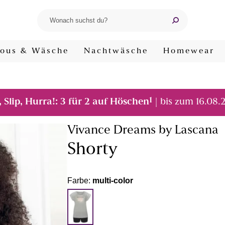
ous & Wäsche
Nachtwäsche
Homewear
1
, Slip, Hurra!: 3 für 2 auf Höschen
| bis zum 16.08.
Vivance Dreams by Lascana
Shorty
Farbe:
multi-color