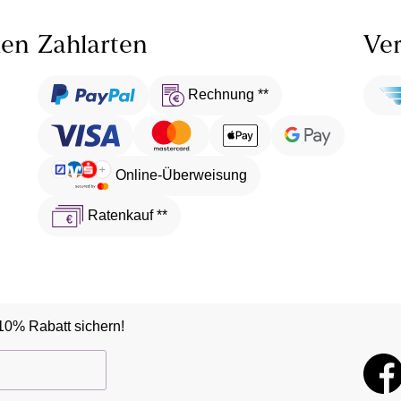
len
Zahlarten
Ver
Rechnung **
Online-Überweisung
Ratenkauf **
10% Rabatt sichern!