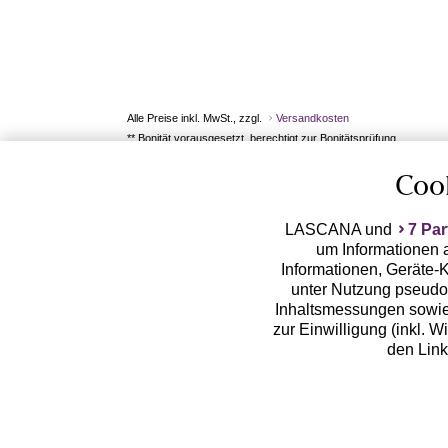
Alle Preise inkl. MwSt., zzgl.
Versandkosten
** Bonität vorausgesetzt, berechtigt zur Bonitätsprüfung
Coo
LASCANA und
7 Par
um Informationen a
Informationen, Geräte-K
unter Nutzung pseudon
Inhaltsmessungen sowie
zur Einwilligung (inkl. W
den Lin
LASCANA arbeitet mit Pa