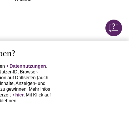
ben?
ten
Datennutzungen
,
Nutzer-ID, Browser-
on auf Drittseiten (auch
Inhalte, Anzeigen- und
zu gewinnen. Mehr Infos
erzeit
hier
. Mit Klick auf
ablehnen.
(Trackingdaten) oder die