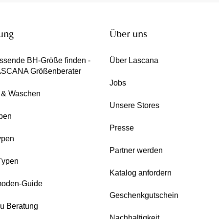
ung
Über uns
ssende BH-Größe finden -
Über Lascana
ASCANA Größenberater
Jobs
e & Waschen
Unsere Stores
pen
Presse
ypen
Partner werden
Typen
Katalog anfordern
oden-Guide
Geschenkgutschein
zu Beratung
Nachhaltigkeit