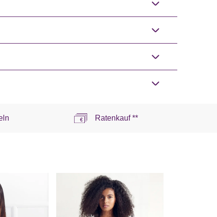
eln
Ratenkauf **