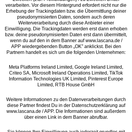
Beratung
verarbeiten. Vor diesem Hintergrund erfordert nicht nur die
Erhebung der Trackingdaten bzw. die Übermittlung deiner
pseudonymisierten Daten, sondern auch deren
Über uns
Weiterverarbeitung durch diese Anbieter einer
Einwilligung. Die Trackingdaten werden erst dann erhoben
bzw. deine pseudonymisierten Daten erst dann übermittelt,
Rechtliches
wenn du auf den in dem Banner auf www.lascana.de /
APP wiedergebenden Button „OK” anklickst. Bei den
Partnern handelt es sich um die folgenden Unternehmen:
Meta Platforms Ireland Limited, Google Ireland Limited,
Criteo SA, Microsoft Ireland Operations Limited, TikTok
Alle Preise inkl. MwSt., zzgl.
Versandkosten
Information Technologies UK Limited, Pinterest Europe
** Bonität vorausgesetzt, berechtigt zur Bonitätsprüfung
Limited, RTB House GmbH
Weitere Informationen zu den Datenverarbeitungen durch
diese Partner findest Du in der Datenschutzerklärung auf
www.lascana.de / APP. Die Informationen sind außerdem
über einen Link in dem Banner abrufbar.
Sie können Ihre Einwilligung auch jederzeit grundlos mit