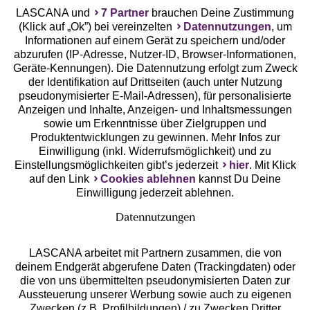
LASCANA und
7 Partner
brauchen Deine Zustimmung
(Klick auf „Ok”) bei vereinzelten
Datennutzungen
, um
Geprüfte Sicherheit
Informationen auf einem Gerät zu speichern und/oder
abzurufen (IP-Adresse, Nutzer-ID, Browser-Informationen,
Geräte-Kennungen). Die Datennutzung erfolgt zum Zweck
der Identifikation auf Drittseiten (auch unter Nutzung
pseudonymisierter E-Mail-Adressen), für personalisierte
Anzeigen und Inhalte, Anzeigen- und Inhaltsmessungen
Unsere Apps
sowie um Erkenntnisse über Zielgruppen und
Produktentwicklungen zu gewinnen. Mehr Infos zur
Einwilligung (inkl. Widerrufsmöglichkeit) und zu
Einstellungsmöglichkeiten gibt’s jederzeit
hier
. Mit Klick
auf den Link
Cookies ablehnen
kannst Du Deine
Einwilligung jederzeit ablehnen.
Datennutzungen
LASCANA arbeitet mit Partnern zusammen, die von
deinem Endgerät abgerufene Daten (Trackingdaten) oder
die von uns übermittelten pseudonymisierten Daten zur
Services
Aussteuerung unserer Werbung sowie auch zu eigenen
Zwecken (z.B. Profilbildungen) / zu Zwecken Dritter