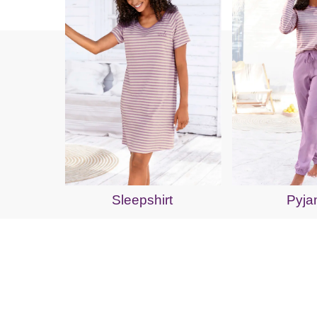
Sleepshirt
Pyj