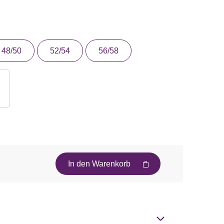
48/50
52/54
56/58
In den Warenkorb