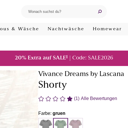
ous & Wäsche
Nachtwäsche
Homewear
1
20% Extra auf SALE
| Code: SALE2026
Vivance Dreams by Lascana
Shorty
(1)
Alle Bewertungen
Farbe:
gruen