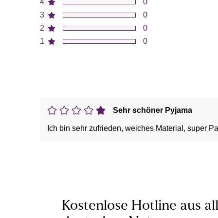
4
0
3
0
2
0
1
0
Sehr schöner Pyjama
Ich bin sehr zufrieden, weiches Material, super 
Kostenlose Hotline aus al