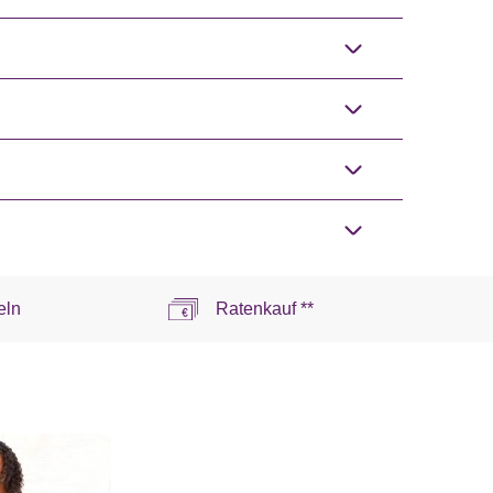
eln
Ratenkauf **