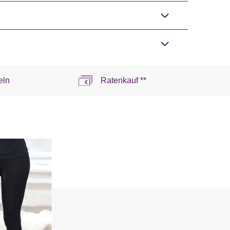
eln
Ratenkauf **