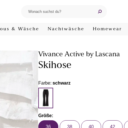
ous & Wäsche
Nachtwäsche
Homewear
Vivance Active by Lascana
Skihose
Farbe:
schwarz
Größe:
36
38
40
42