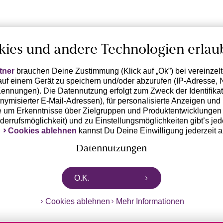
kies und andere Technologien erlau
tner
brauchen Deine Zustimmung (Klick auf „Ok”) bei vereinzel
uf einem Gerät zu speichern und/oder abzurufen (IP-Adresse, 
ennungen). Die Datennutzung erfolgt zum Zweck der Identifikati
ymisierter E-Mail-Adressen), für personalisierte Anzeigen und 
 um Erkenntnisse über Zielgruppen und Produktentwicklungen 
iderrufsmöglichkeit) und zu Einstellungsmöglichkeiten gibt’s jed
k
Cookies ablehnen
kannst Du Deine Einwilligung jederzeit 
Datennutzungen
rtnern zusammen, die von deinem Endgerät abgerufene Daten 
O.K.
n pseudonymisierten Daten zur Aussteuerung unserer Werbung 
dungen) / zu Zwecken Dritter verarbeiten. Vor diesem Hintergrund
Cookies ablehnen
Mehr Informationen
ngdaten bzw. die Übermittlung deiner pseudonymisierten Daten
ch diese Anbieter einer Einwilligung. Die Trackingdaten werden