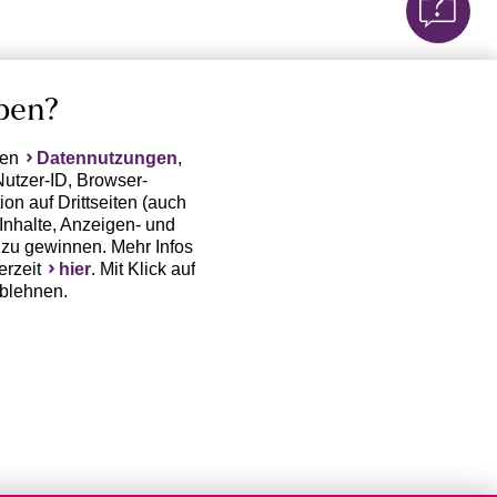
ben?
ten
Datennutzungen
,
Nutzer-ID, Browser-
on auf Drittseiten (auch
Inhalte, Anzeigen- und
zu gewinnen. Mehr Infos
erzeit
hier
. Mit Klick auf
ablehnen.
(Trackingdaten) oder die
sowie auch zu eigenen
 erfordert nicht nur die
, sondern auch deren
 erst dann erhoben bzw.