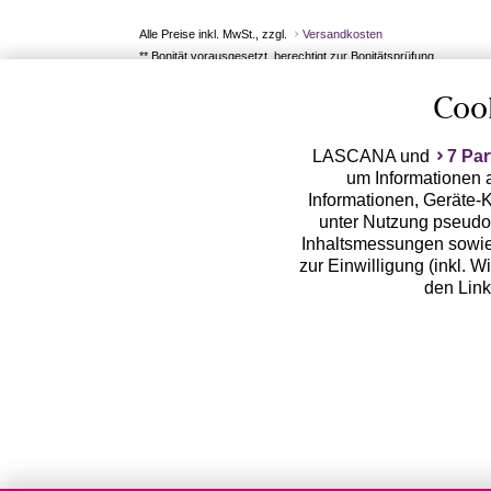
Alle Preise inkl. MwSt., zzgl.
Versandkosten
** Bonität vorausgesetzt, berechtigt zur Bonitätsprüfung
Coo
LASCANA und
7 Par
um Informationen a
Informationen, Geräte-K
unter Nutzung pseudon
Inhaltsmessungen sowie
zur Einwilligung (inkl. W
den Lin
LASCANA arbeitet mit Pa
von uns übermittelte
Zwecken (z.B. Profilbil
Erhebung der Tracki
Weiterverarbeitung dur