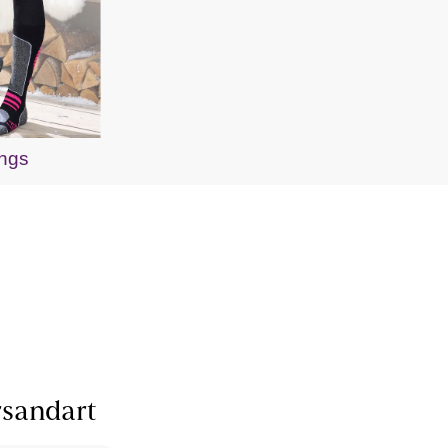
ngs
sandart