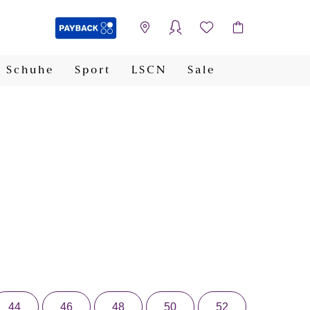
Schuhe
Sport
LSCN
Sale
PAYBACK
44
46
48
50
52