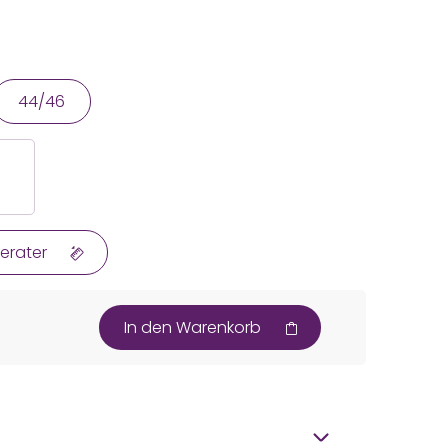
44/46
erater
In den Warenkorb