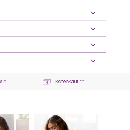
eln
Ratenkauf **