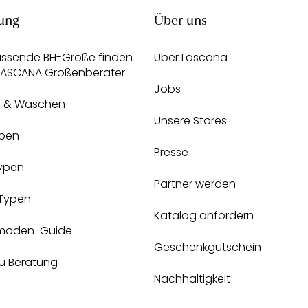
ung
Über uns
assende BH-Größe finden
Über Lascana
 LASCANA Größenberater
Jobs
e & Waschen
Unsere Stores
pen
Presse
Typen
Partner werden
-Typen
Katalog anfordern
moden-Guide
Geschenkgutschein
zu Beratung
Nachhaltigkeit