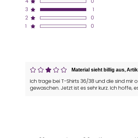
4
0
3
1
2
0
1
0
Material sieht billig aus, Artik
Ich trage bei T-Shirts 36/38 und die sind mir 
gewaschen. Jetzt ist es sehr kurz. Ich hoffe, e