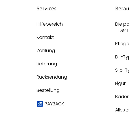
Services
Berat
Hilfebereich
Die p
- Der
Kontakt
Pfleg
Zahlung
BH-Ty
Lieferung
Slip-
Rücksendung
Figur
Bestellung
Bade
PAYBACK
Alles 