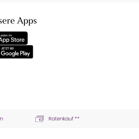
sere Apps
ln
Ratenkauf **