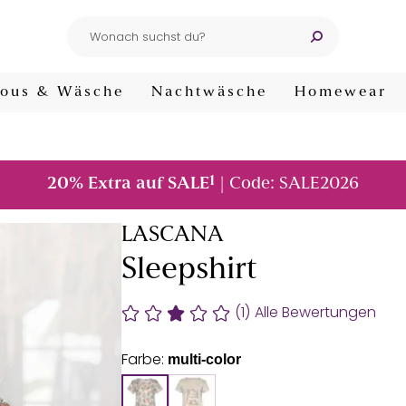
ous & Wäsche
Nachtwäsche
Homewear
1
20% Extra auf SALE
| Code: SALE2026
LASCANA
Sleepshirt
(1)
Alle Bewertungen
Farbe:
multi-color