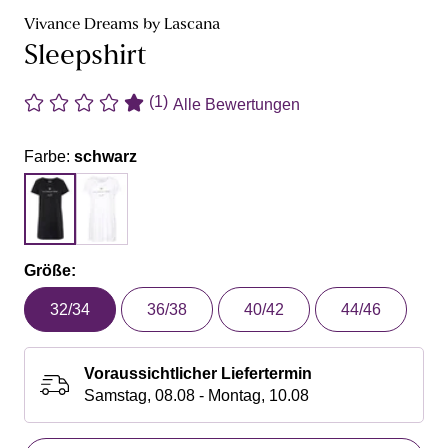
Vivance Dreams by Lascana
Sleepshirt
(1)
Alle Bewertungen
Farbe:
schwarz
Größe:
32/34
36/38
40/42
44/46
Voraussichtlicher Liefertermin
Samstag, 08.08 - Montag, 10.08