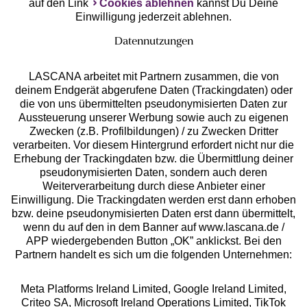
auf den Link
Cookies ablehnen
kannst Du Deine
Einwilligung jederzeit ablehnen.
Datennutzungen
LASCANA arbeitet mit Partnern zusammen, die von
deinem Endgerät abgerufene Daten (Trackingdaten) oder
die von uns übermittelten pseudonymisierten Daten zur
Services
Aussteuerung unserer Werbung sowie auch zu eigenen
Zwecken (z.B. Profilbildungen) / zu Zwecken Dritter
Beratung
verarbeiten. Vor diesem Hintergrund erfordert nicht nur die
Erhebung der Trackingdaten bzw. die Übermittlung deiner
pseudonymisierten Daten, sondern auch deren
Über uns
Weiterverarbeitung durch diese Anbieter einer
Einwilligung. Die Trackingdaten werden erst dann erhoben
bzw. deine pseudonymisierten Daten erst dann übermittelt,
Rechtliches
wenn du auf den in dem Banner auf www.lascana.de /
APP wiedergebenden Button „OK” anklickst. Bei den
Partnern handelt es sich um die folgenden Unternehmen:
Meta Platforms Ireland Limited, Google Ireland Limited,
Criteo SA, Microsoft Ireland Operations Limited, TikTok
Alle Preise inkl. MwSt., zzgl.
Versandkosten