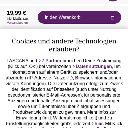
19,99 €
In den Warenkorb
inkl. MwSt. zzgl.
Auszeichnungen
Versandkosten
Cookies und andere Technologien
erlauben?
LASCANA und
7 Partner
brauchen Deine Zustimmung
(Klick auf „Ok”) bei vereinzelten
Datennutzungen
, um
Geprüfte Sicherheit
Informationen auf einem Gerät zu speichern und/oder
abzurufen (IP-Adresse, Nutzer-ID, Browser-Informationen,
Geräte-Kennungen). Die Datennutzung erfolgt zum Zweck
der Identifikation auf Drittseiten (auch unter Nutzung
pseudonymisierter E-Mail-Adressen), für personalisierte
Anzeigen und Inhalte, Anzeigen- und Inhaltsmessungen
Unsere Apps
sowie um Erkenntnisse über Zielgruppen und
Produktentwicklungen zu gewinnen. Mehr Infos zur
Einwilligung (inkl. Widerrufsmöglichkeit) und zu
Einstellungsmöglichkeiten gibt’s jederzeit
hier
. Mit Klick