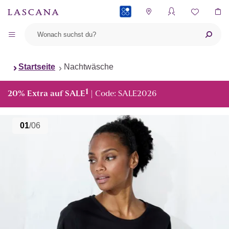
PAYBACK
Startseite
Nachtwäsche
1
20% Extra auf SALE
| Code: SALE2026
01
/06