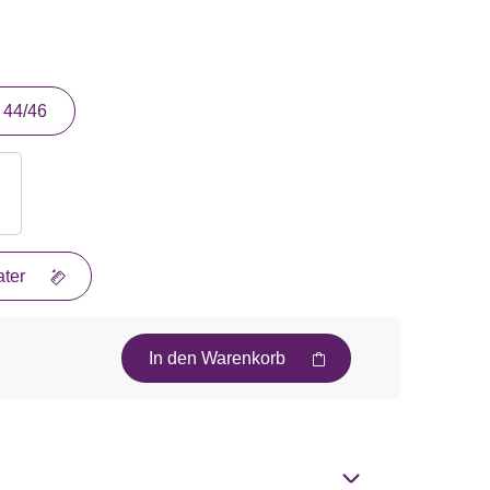
44/46
ter
In den Warenkorb