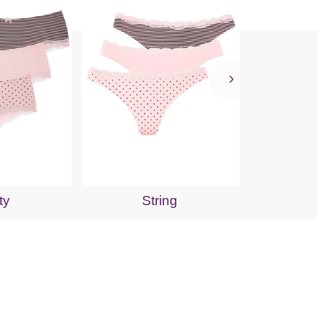
Unt
ty
String