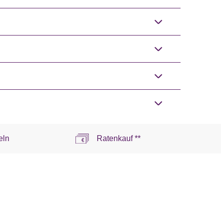
eln
Ratenkauf **