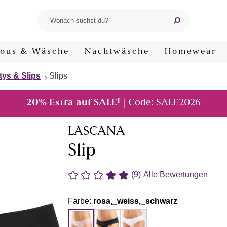
ous & Wäsche
Nachtwäsche
Homewear
tys & Slips
Slips
1
20% Extra auf SALE
| Code: SALE2026
LASCANA
Slip
(9)
Alle Bewertungen
Farbe:
rosa,_weiss,_schwarz