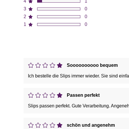
4
1
3
0
2
0
1
0
Soooooooooo bequem
Ich bestelle die Slips immer wieder. Sie sind e
Passen perfekt
Slips passen perfekt. Gute Verarbeitung. Angene
schön und angenehm