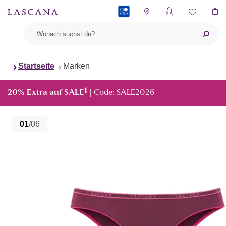
PAYBACK
Startseite
Marken
1
20% Extra auf SALE
| Code: SALE2026
01
/06