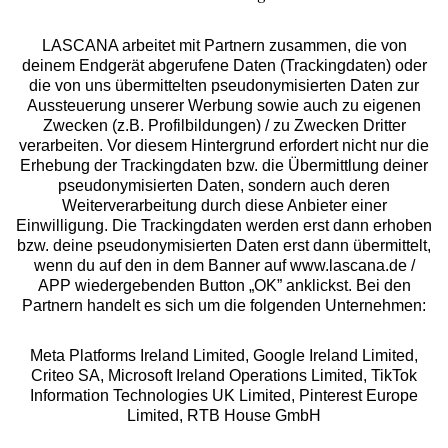
LASCANA arbeitet mit Partnern zusammen, die von
deinem Endgerät abgerufene Daten (Trackingdaten) oder
die von uns übermittelten pseudonymisierten Daten zur
Services
Aussteuerung unserer Werbung sowie auch zu eigenen
Zwecken (z.B. Profilbildungen) / zu Zwecken Dritter
Beratung
verarbeiten. Vor diesem Hintergrund erfordert nicht nur die
Erhebung der Trackingdaten bzw. die Übermittlung deiner
pseudonymisierten Daten, sondern auch deren
Über uns
Weiterverarbeitung durch diese Anbieter einer
Einwilligung. Die Trackingdaten werden erst dann erhoben
bzw. deine pseudonymisierten Daten erst dann übermittelt,
Rechtliches
wenn du auf den in dem Banner auf www.lascana.de /
APP wiedergebenden Button „OK” anklickst. Bei den
Partnern handelt es sich um die folgenden Unternehmen:
Meta Platforms Ireland Limited, Google Ireland Limited,
Criteo SA, Microsoft Ireland Operations Limited, TikTok
Alle Preise inkl. MwSt., zzgl.
Versandkosten
Information Technologies UK Limited, Pinterest Europe
** Bonität vorausgesetzt, berechtigt zur Bonitätsprüfung
Limited, RTB House GmbH