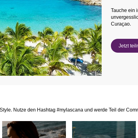
Tauche ein i
unvergesslic
Curaçao.
Jetzt te
Style. Nutze den Hashtag #mylascana und werde Teil der Comm