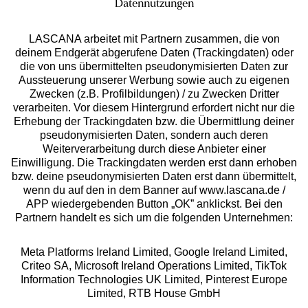
Datennutzungen
LASCANA arbeitet mit Partnern zusammen, die von
deinem Endgerät abgerufene Daten (Trackingdaten) oder
die von uns übermittelten pseudonymisierten Daten zur
Services
Aussteuerung unserer Werbung sowie auch zu eigenen
Zwecken (z.B. Profilbildungen) / zu Zwecken Dritter
Beratung
verarbeiten. Vor diesem Hintergrund erfordert nicht nur die
Erhebung der Trackingdaten bzw. die Übermittlung deiner
pseudonymisierten Daten, sondern auch deren
Über uns
Weiterverarbeitung durch diese Anbieter einer
Einwilligung. Die Trackingdaten werden erst dann erhoben
bzw. deine pseudonymisierten Daten erst dann übermittelt,
Rechtliches
wenn du auf den in dem Banner auf www.lascana.de /
APP wiedergebenden Button „OK” anklickst. Bei den
Partnern handelt es sich um die folgenden Unternehmen:
Meta Platforms Ireland Limited, Google Ireland Limited,
Criteo SA, Microsoft Ireland Operations Limited, TikTok
Alle Preise inkl. MwSt., zzgl.
Versandkosten
Information Technologies UK Limited, Pinterest Europe
** Bonität vorausgesetzt, berechtigt zur Bonitätsprüfung
Limited, RTB House GmbH