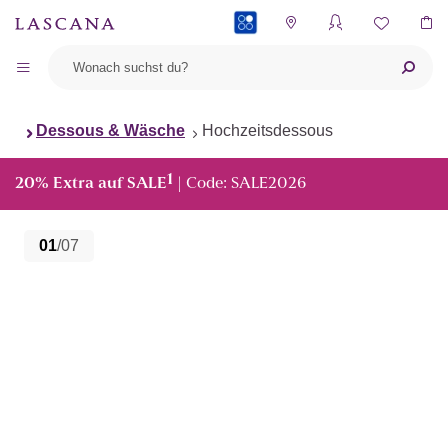
PAYBACK
Dessous & Wäsche
Hochzeitsdessous
1
20% Extra auf SALE
| Code: SALE2026
01
/07