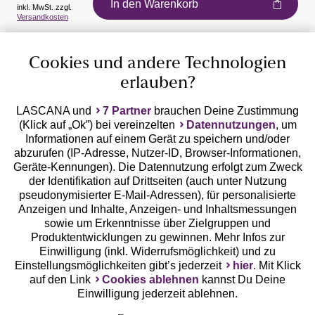
In den Warenkorb
inkl. MwSt. zzgl.
Auszeichnungen
Versandkosten
Cookies und andere Technologien
erlauben?
LASCANA und
7 Partner
brauchen Deine Zustimmung
(Klick auf „Ok”) bei vereinzelten
Datennutzungen
, um
Geprüfte Sicherheit
Informationen auf einem Gerät zu speichern und/oder
abzurufen (IP-Adresse, Nutzer-ID, Browser-Informationen,
Geräte-Kennungen). Die Datennutzung erfolgt zum Zweck
der Identifikation auf Drittseiten (auch unter Nutzung
pseudonymisierter E-Mail-Adressen), für personalisierte
Anzeigen und Inhalte, Anzeigen- und Inhaltsmessungen
Unsere Apps
sowie um Erkenntnisse über Zielgruppen und
Produktentwicklungen zu gewinnen. Mehr Infos zur
Einwilligung (inkl. Widerrufsmöglichkeit) und zu
Einstellungsmöglichkeiten gibt’s jederzeit
hier
. Mit Klick
auf den Link
Cookies ablehnen
kannst Du Deine
Einwilligung jederzeit ablehnen.