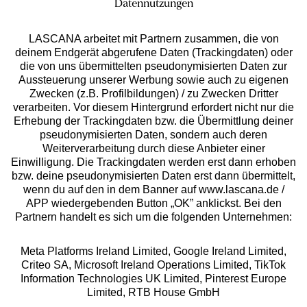
Datennutzungen
LASCANA arbeitet mit Partnern zusammen, die von
deinem Endgerät abgerufene Daten (Trackingdaten) oder
die von uns übermittelten pseudonymisierten Daten zur
Services
Aussteuerung unserer Werbung sowie auch zu eigenen
Zwecken (z.B. Profilbildungen) / zu Zwecken Dritter
Beratung
verarbeiten. Vor diesem Hintergrund erfordert nicht nur die
Erhebung der Trackingdaten bzw. die Übermittlung deiner
pseudonymisierten Daten, sondern auch deren
Über uns
Weiterverarbeitung durch diese Anbieter einer
Einwilligung. Die Trackingdaten werden erst dann erhoben
bzw. deine pseudonymisierten Daten erst dann übermittelt,
Rechtliches
wenn du auf den in dem Banner auf www.lascana.de /
APP wiedergebenden Button „OK” anklickst. Bei den
Partnern handelt es sich um die folgenden Unternehmen:
Meta Platforms Ireland Limited, Google Ireland Limited,
Criteo SA, Microsoft Ireland Operations Limited, TikTok
Alle Preise inkl. MwSt., zzgl.
Versandkosten
Information Technologies UK Limited, Pinterest Europe
** Bonität vorausgesetzt, berechtigt zur Bonitätsprüfung
Limited, RTB House GmbH