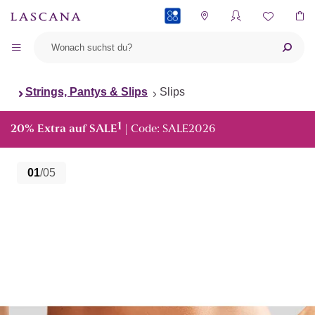
PAYBACK
Strings, Pantys & Slips
Slips
1
20% Extra auf SALE
| Code: SALE2026
01
/05