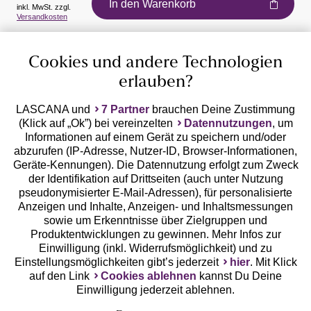
In den Warenkorb
inkl. MwSt. zzgl.
Auszeichnungen
Versandkosten
Cookies und andere Technologien
erlauben?
LASCANA und
7 Partner
brauchen Deine Zustimmung
(Klick auf „Ok”) bei vereinzelten
Datennutzungen
, um
Geprüfte Sicherheit
Informationen auf einem Gerät zu speichern und/oder
abzurufen (IP-Adresse, Nutzer-ID, Browser-Informationen,
Geräte-Kennungen). Die Datennutzung erfolgt zum Zweck
der Identifikation auf Drittseiten (auch unter Nutzung
pseudonymisierter E-Mail-Adressen), für personalisierte
Anzeigen und Inhalte, Anzeigen- und Inhaltsmessungen
Unsere Apps
sowie um Erkenntnisse über Zielgruppen und
Produktentwicklungen zu gewinnen. Mehr Infos zur
Einwilligung (inkl. Widerrufsmöglichkeit) und zu
Einstellungsmöglichkeiten gibt’s jederzeit
hier
. Mit Klick
auf den Link
Cookies ablehnen
kannst Du Deine
Einwilligung jederzeit ablehnen.