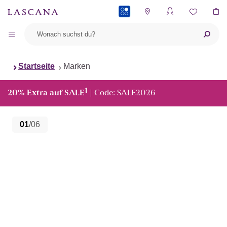
PAYBACK
Startseite
Marken
1
20% Extra auf SALE
| Code: SALE2026
01
/06