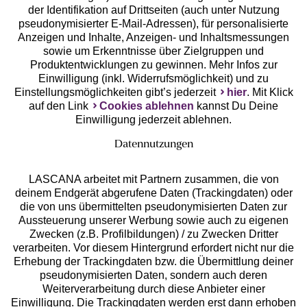
der Identifikation auf Drittseiten (auch unter Nutzung
pseudonymisierter E-Mail-Adressen), für personalisierte
Anzeigen und Inhalte, Anzeigen- und Inhaltsmessungen
Unsere Apps
sowie um Erkenntnisse über Zielgruppen und
Produktentwicklungen zu gewinnen. Mehr Infos zur
Einwilligung (inkl. Widerrufsmöglichkeit) und zu
Einstellungsmöglichkeiten gibt’s jederzeit
hier
. Mit Klick
auf den Link
Cookies ablehnen
kannst Du Deine
Einwilligung jederzeit ablehnen.
Datennutzungen
LASCANA arbeitet mit Partnern zusammen, die von
deinem Endgerät abgerufene Daten (Trackingdaten) oder
die von uns übermittelten pseudonymisierten Daten zur
Services
Aussteuerung unserer Werbung sowie auch zu eigenen
Zwecken (z.B. Profilbildungen) / zu Zwecken Dritter
Beratung
verarbeiten. Vor diesem Hintergrund erfordert nicht nur die
Erhebung der Trackingdaten bzw. die Übermittlung deiner
pseudonymisierten Daten, sondern auch deren
Über uns
Weiterverarbeitung durch diese Anbieter einer
Einwilligung. Die Trackingdaten werden erst dann erhoben