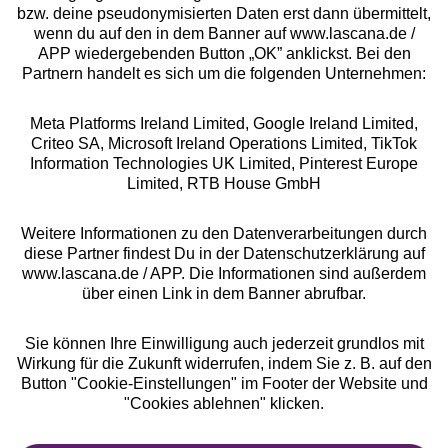
bzw. deine pseudonymisierten Daten erst dann übermittelt,
Rechtliches
wenn du auf den in dem Banner auf www.lascana.de /
APP wiedergebenden Button „OK” anklickst. Bei den
Partnern handelt es sich um die folgenden Unternehmen:
Meta Platforms Ireland Limited, Google Ireland Limited,
Criteo SA, Microsoft Ireland Operations Limited, TikTok
Alle Preise inkl. MwSt., zzgl.
Versandkosten
Information Technologies UK Limited, Pinterest Europe
** Bonität vorausgesetzt, berechtigt zur Bonitätsprüfung
Limited, RTB House GmbH
Weitere Informationen zu den Datenverarbeitungen durch
diese Partner findest Du in der Datenschutzerklärung auf
www.lascana.de / APP. Die Informationen sind außerdem
über einen Link in dem Banner abrufbar.
Sie können Ihre Einwilligung auch jederzeit grundlos mit
Wirkung für die Zukunft widerrufen, indem Sie z. B. auf den
Button "Cookie-Einstellungen" im Footer der Website und
"Cookies ablehnen" klicken.