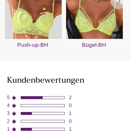
Push-up-BH
Bügel-BH
Kundenbewertungen
5
2
4
0
3
1
2
0
1
1