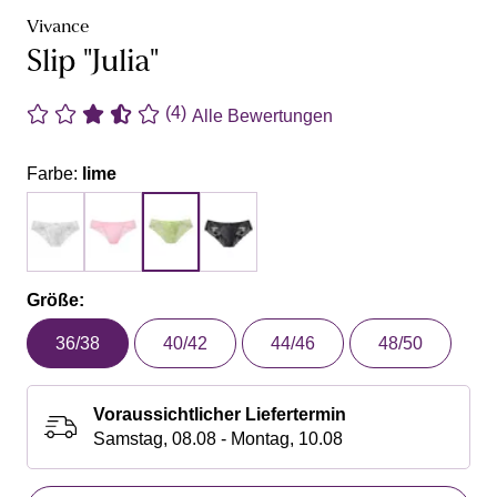
Vivance
Slip "Julia"
(4)
Alle Bewertungen
Farbe:
lime
Größe:
36/38
40/42
44/46
48/50
Voraussichtlicher Liefertermin
Samstag, 08.08 - Montag, 10.08