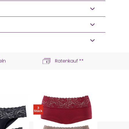
eln
Ratenkauf **