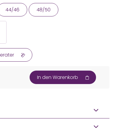
44/46
48/50
erater
In den Warenkorb