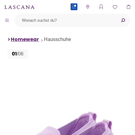
PAYBACK
Homewear
Hausschuhe
01
/06