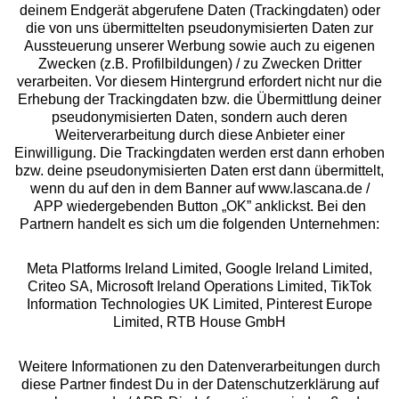
deinem Endgerät abgerufene Daten (Trackingdaten) oder
die von uns übermittelten pseudonymisierten Daten zur
Aussteuerung unserer Werbung sowie auch zu eigenen
Services
Zwecken (z.B. Profilbildungen) / zu Zwecken Dritter
verarbeiten. Vor diesem Hintergrund erfordert nicht nur die
Beratung
Erhebung der Trackingdaten bzw. die Übermittlung deiner
pseudonymisierten Daten, sondern auch deren
Weiterverarbeitung durch diese Anbieter einer
Über uns
Einwilligung. Die Trackingdaten werden erst dann erhoben
bzw. deine pseudonymisierten Daten erst dann übermittelt,
wenn du auf den in dem Banner auf www.lascana.de /
Rechtliches
APP wiedergebenden Button „OK” anklickst. Bei den
Partnern handelt es sich um die folgenden Unternehmen:
Meta Platforms Ireland Limited, Google Ireland Limited,
Criteo SA, Microsoft Ireland Operations Limited, TikTok
Information Technologies UK Limited, Pinterest Europe
Alle Preise inkl. MwSt., zzgl.
Versandkosten
Limited, RTB House GmbH
** Bonität vorausgesetzt, berechtigt zur Bonitätsprüfung
Weitere Informationen zu den Datenverarbeitungen durch
diese Partner findest Du in der Datenschutzerklärung auf