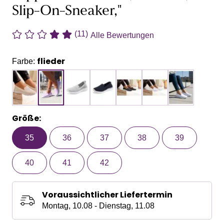
Slip-On-Sneaker,"
(11)
Alle Bewertungen
flieder
Farbe:
Größe:
35
36
37
38
39
40
41
42
Voraussichtlicher Liefertermin
Montag, 10.08 - Dienstag, 11.08