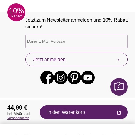
10%
Rabatt
Jetzt zum Newsletter anmelden und 10% Rabatt
sichern!
Jetzt anmelden
44,99 €
In den Warenkorb
inkl. MwSt. zzgl.
Auszeichnungen
Versandkosten