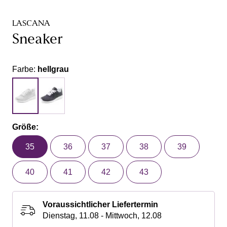
LASCANA
Sneaker
Farbe:
hellgrau
Größe:
35
36
37
38
39
40
41
42
43
Voraussichtlicher Liefertermin
Dienstag, 11.08 - Mittwoch, 12.08