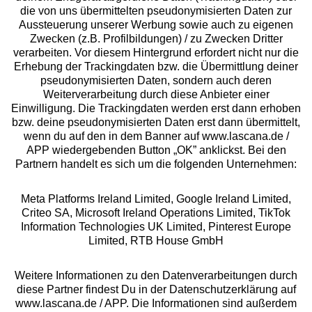
die von uns übermittelten pseudonymisierten Daten zur
Services
Aussteuerung unserer Werbung sowie auch zu eigenen
Zwecken (z.B. Profilbildungen) / zu Zwecken Dritter
Beratung
verarbeiten. Vor diesem Hintergrund erfordert nicht nur die
Erhebung der Trackingdaten bzw. die Übermittlung deiner
pseudonymisierten Daten, sondern auch deren
Über uns
Weiterverarbeitung durch diese Anbieter einer
Einwilligung. Die Trackingdaten werden erst dann erhoben
bzw. deine pseudonymisierten Daten erst dann übermittelt,
Rechtliches
wenn du auf den in dem Banner auf www.lascana.de /
APP wiedergebenden Button „OK” anklickst. Bei den
Partnern handelt es sich um die folgenden Unternehmen:
Meta Platforms Ireland Limited, Google Ireland Limited,
Criteo SA, Microsoft Ireland Operations Limited, TikTok
Alle Preise inkl. MwSt., zzgl.
Versandkosten
Information Technologies UK Limited, Pinterest Europe
** Bonität vorausgesetzt, berechtigt zur Bonitätsprüfung
Limited, RTB House GmbH
Weitere Informationen zu den Datenverarbeitungen durch
diese Partner findest Du in der Datenschutzerklärung auf
www.lascana.de / APP. Die Informationen sind außerdem