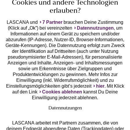
Cookies und andere Technologien
erlauben?
LASCANA und
7 Partner
brauchen Deine Zustimmung
(Klick auf „Ok”) bei vereinzelten
Datennutzungen
, um
Geprüfte Sicherheit
Informationen auf einem Gerät zu speichern und/oder
abzurufen (IP-Adresse, Nutzer-ID, Browser-Informationen,
Geräte-Kennungen). Die Datennutzung erfolgt zum Zweck
der Identifikation auf Drittseiten (auch unter Nutzung
pseudonymisierter E-Mail-Adressen), für personalisierte
Anzeigen und Inhalte, Anzeigen- und Inhaltsmessungen
Unsere Apps
sowie um Erkenntnisse über Zielgruppen und
Produktentwicklungen zu gewinnen. Mehr Infos zur
Einwilligung (inkl. Widerrufsmöglichkeit) und zu
Einstellungsmöglichkeiten gibt’s jederzeit
hier
. Mit Klick
auf den Link
Cookies ablehnen
kannst Du Deine
Einwilligung jederzeit ablehnen.
Datennutzungen
LASCANA arbeitet mit Partnern zusammen, die von
deinem Endgerät abgerufene Daten (Trackingdaten) oder