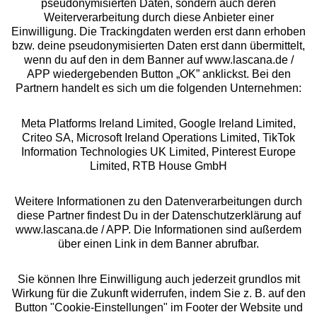
pseudonymisierten Daten, sondern auch deren
Weiterverarbeitung durch diese Anbieter einer
Über uns
Einwilligung. Die Trackingdaten werden erst dann erhoben
bzw. deine pseudonymisierten Daten erst dann übermittelt,
wenn du auf den in dem Banner auf www.lascana.de /
Rechtliches
APP wiedergebenden Button „OK” anklickst. Bei den
Partnern handelt es sich um die folgenden Unternehmen:
Meta Platforms Ireland Limited, Google Ireland Limited,
Criteo SA, Microsoft Ireland Operations Limited, TikTok
Information Technologies UK Limited, Pinterest Europe
Alle Preise inkl. MwSt., zzgl.
Versandkosten
Limited, RTB House GmbH
** Bonität vorausgesetzt, berechtigt zur Bonitätsprüfung
Weitere Informationen zu den Datenverarbeitungen durch
diese Partner findest Du in der Datenschutzerklärung auf
www.lascana.de / APP. Die Informationen sind außerdem
über einen Link in dem Banner abrufbar.
Sie können Ihre Einwilligung auch jederzeit grundlos mit
Wirkung für die Zukunft widerrufen, indem Sie z. B. auf den
Button "Cookie-Einstellungen" im Footer der Website und