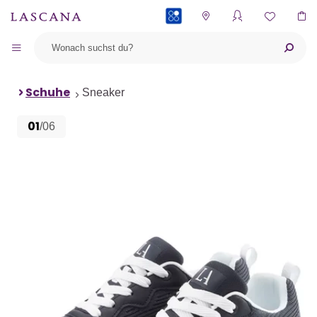
PAYBACK
Schuhe
Sneaker
01
/06