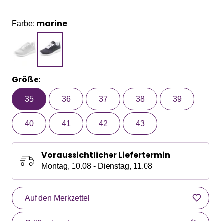
marine
Farbe:
Größe:
35
36
37
38
39
40
41
42
43
Voraussichtlicher Liefertermin
Montag, 10.08 - Dienstag, 11.08
Auf den Merkzettel