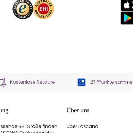
Kostenlose Retoure
27 °Punkte samme
ung
Über uns
assende BH-Größe finden
Über Lascana
 LASCANA Größenberater