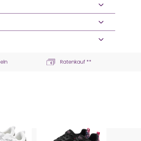
eln
Ratenkauf **