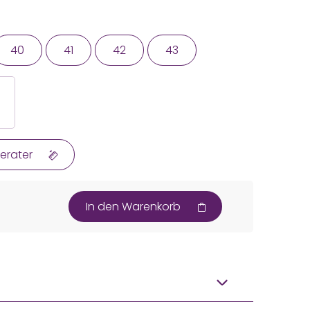
40
41
42
43
erater
In den Warenkorb