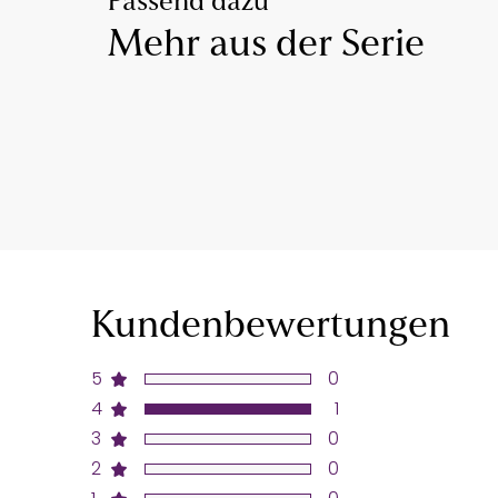
Passend dazu
Mehr aus der Serie
Kundenbewertungen
5
0
4
1
3
0
2
0