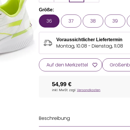
Größe:
36
37
38
39
Voraussichtlicher Liefertermin
Montag, 10.08 - Dienstag, 11.08
Auf den Merkzettel
Größenb
54,99 €
inkl. MwSt. zzgl.
Versandkosten
Beschreibung