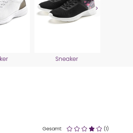
Sn
ker
Sneaker
Gesamt:
(1)