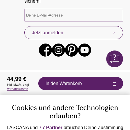
sichern!
Jetzt anmelden
44,99 €
In den Warenkorb
inkl. MwSt. zzgl.
Auszeichnungen
Versandkosten
Cookies und andere Technologien
erlauben?
LASCANA und
7 Partner
brauchen Deine Zustimmung