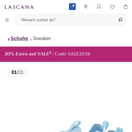
PAYBACK
Schuhe
Sneaker
1
20% Extra auf SALE
| Code: SALE2026
01
/03