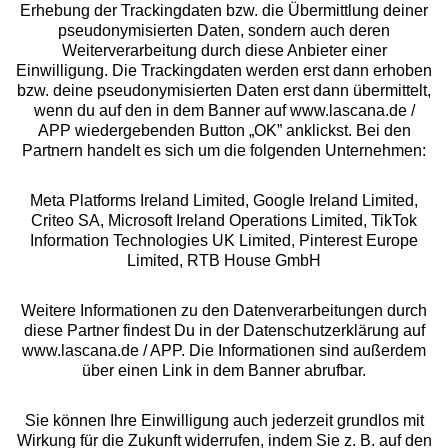
Erhebung der Trackingdaten bzw. die Übermittlung deiner
pseudonymisierten Daten, sondern auch deren
Über uns
Weiterverarbeitung durch diese Anbieter einer
Einwilligung. Die Trackingdaten werden erst dann erhoben
bzw. deine pseudonymisierten Daten erst dann übermittelt,
Rechtliches
wenn du auf den in dem Banner auf www.lascana.de /
APP wiedergebenden Button „OK” anklickst. Bei den
Partnern handelt es sich um die folgenden Unternehmen:
Meta Platforms Ireland Limited, Google Ireland Limited,
Criteo SA, Microsoft Ireland Operations Limited, TikTok
Alle Preise inkl. MwSt., zzgl.
Versandkosten
Information Technologies UK Limited, Pinterest Europe
** Bonität vorausgesetzt, berechtigt zur Bonitätsprüfung
Limited, RTB House GmbH
Weitere Informationen zu den Datenverarbeitungen durch
diese Partner findest Du in der Datenschutzerklärung auf
www.lascana.de / APP. Die Informationen sind außerdem
über einen Link in dem Banner abrufbar.
Sie können Ihre Einwilligung auch jederzeit grundlos mit
Wirkung für die Zukunft widerrufen, indem Sie z. B. auf den