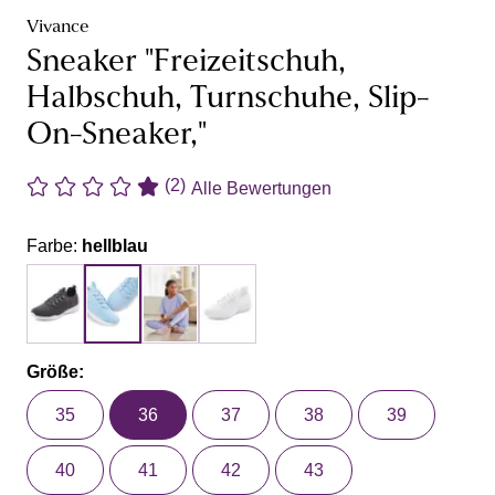
Vivance
Sneaker "Freizeitschuh,
Halbschuh, Turnschuhe, Slip-
On-Sneaker,"
(2)
Alle Bewertungen
Farbe:
hellblau
Größe:
35
36
37
38
39
40
41
42
43