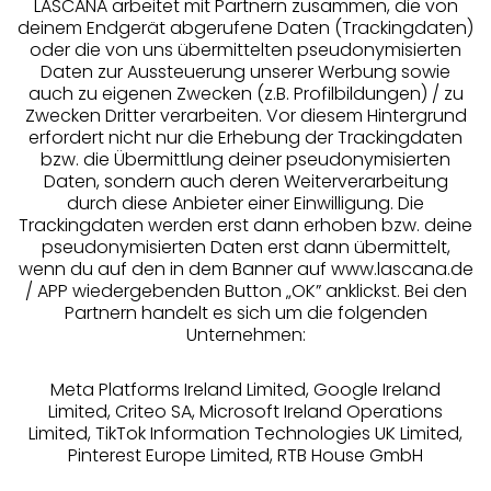
LASCANA arbeitet mit Partnern zusammen, die von
deinem Endgerät abgerufene Daten (Trackingdaten)
oder die von uns übermittelten pseudonymisierten
Daten zur Aussteuerung unserer Werbung sowie
auch zu eigenen Zwecken (z.B. Profilbildungen) / zu
Zwecken Dritter verarbeiten. Vor diesem Hintergrund
erfordert nicht nur die Erhebung der Trackingdaten
Services
bzw. die Übermittlung deiner pseudonymisierten
Daten, sondern auch deren Weiterverarbeitung
durch diese Anbieter einer Einwilligung. Die
Beratung
Trackingdaten werden erst dann erhoben bzw. deine
pseudonymisierten Daten erst dann übermittelt,
Über uns
wenn du auf den in dem Banner auf www.lascana.de
/ APP wiedergebenden Button „OK” anklickst. Bei den
Partnern handelt es sich um die folgenden
Rechtliches
Unternehmen:
Meta Platforms Ireland Limited, Google Ireland
Limited, Criteo SA, Microsoft Ireland Operations
Limited, TikTok Information Technologies UK Limited,
Pinterest Europe Limited, RTB House GmbH
Alle Preise inkl. MwSt., zzgl.
Versandkosten
** Bonität vorausgesetzt, berechtigt zur Bonitätsprüfung