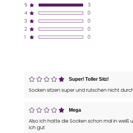
5
3
4
0
3
0
2
0
1
0
Super! Toller Sitz!
Socken sitzen super und rutschen nicht durch 
Mega
Also ich hatte die Socken schon mal in weiß un
ich gut