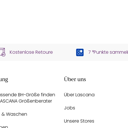
Kostenlose Retoure
7 °Punkte sammel
ung
Über uns
assende BH-Größe finden
Über Lascana
 LASCANA Größenberater
Jobs
e & Waschen
Unsere Stores
pen