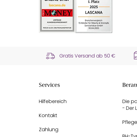
Gratis Versand ab
50 €
Services
Berat
Hilfebereich
Die p
- Der
Kontakt
Pfleg
Zahlung
BH-Ty