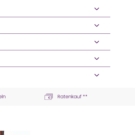
eln
Ratenkauf **