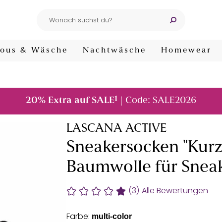
ous & Wäsche
Nachtwäsche
Homewear
1
20% Extra auf SALE
| Code: SALE2026
LASCANA ACTIVE
Sneakersocken "Kurz
Baumwolle für Sneak
(3)
Alle Bewertungen
Farbe:
multi-color