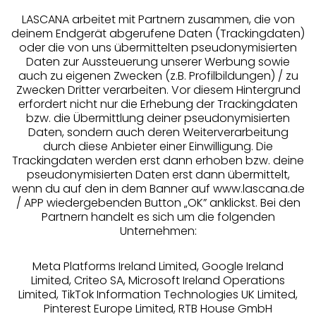
LASCANA arbeitet mit Partnern zusammen, die von
deinem Endgerät abgerufene Daten (Trackingdaten)
oder die von uns übermittelten pseudonymisierten
Daten zur Aussteuerung unserer Werbung sowie
auch zu eigenen Zwecken (z.B. Profilbildungen) / zu
Zwecken Dritter verarbeiten. Vor diesem Hintergrund
erfordert nicht nur die Erhebung der Trackingdaten
Services
bzw. die Übermittlung deiner pseudonymisierten
Daten, sondern auch deren Weiterverarbeitung
durch diese Anbieter einer Einwilligung. Die
Beratung
Trackingdaten werden erst dann erhoben bzw. deine
pseudonymisierten Daten erst dann übermittelt,
Über uns
wenn du auf den in dem Banner auf www.lascana.de
/ APP wiedergebenden Button „OK” anklickst. Bei den
Partnern handelt es sich um die folgenden
Rechtliches
Unternehmen:
Meta Platforms Ireland Limited, Google Ireland
Limited, Criteo SA, Microsoft Ireland Operations
Limited, TikTok Information Technologies UK Limited,
Pinterest Europe Limited, RTB House GmbH
Alle Preise inkl. MwSt., zzgl.
Versandkosten