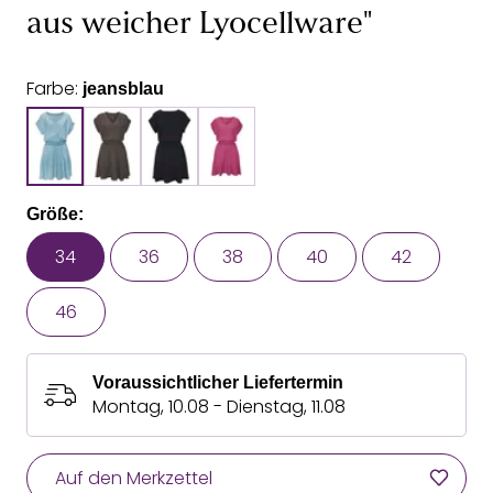
aus weicher Lyocellware"
Farbe:
jeansblau
Größe:
34
36
38
40
42
46
Voraussichtlicher Liefertermin
Montag, 10.08 - Dienstag, 11.08
Auf den Merkzettel