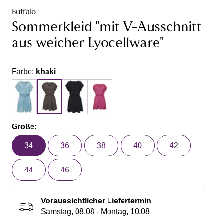
Buffalo
Sommerkleid "mit V-Ausschnitt
aus weicher Lyocellware"
Farbe:
khaki
Größe:
34
36
38
40
42
44
46
Voraussichtlicher Liefertermin
Samstag, 08.08 - Montag, 10.08