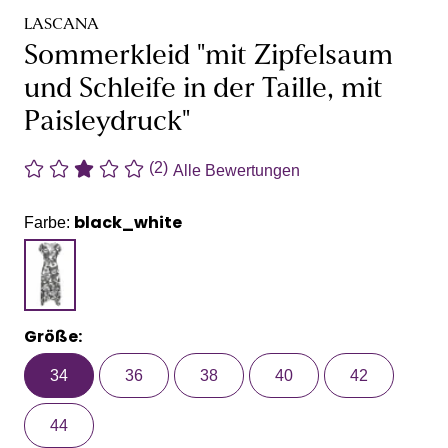
LASCANA
Sommerkleid "mit Zipfelsaum
und Schleife in der Taille, mit
Paisleydruck"
(2)
Alle Bewertungen
black_white
Farbe:
Größe:
34
36
38
40
42
44