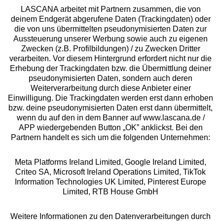
LASCANA arbeitet mit Partnern zusammen, die von
deinem Endgerät abgerufene Daten (Trackingdaten) oder
die von uns übermittelten pseudonymisierten Daten zur
Aussteuerung unserer Werbung sowie auch zu eigenen
Services
Zwecken (z.B. Profilbildungen) / zu Zwecken Dritter
verarbeiten. Vor diesem Hintergrund erfordert nicht nur die
Beratung
Erhebung der Trackingdaten bzw. die Übermittlung deiner
pseudonymisierten Daten, sondern auch deren
Weiterverarbeitung durch diese Anbieter einer
Über uns
Einwilligung. Die Trackingdaten werden erst dann erhoben
bzw. deine pseudonymisierten Daten erst dann übermittelt,
wenn du auf den in dem Banner auf www.lascana.de /
Rechtliches
APP wiedergebenden Button „OK” anklickst. Bei den
Partnern handelt es sich um die folgenden Unternehmen:
Meta Platforms Ireland Limited, Google Ireland Limited,
Criteo SA, Microsoft Ireland Operations Limited, TikTok
Information Technologies UK Limited, Pinterest Europe
Alle Preise inkl. MwSt., zzgl.
Versandkosten
Limited, RTB House GmbH
** Bonität vorausgesetzt, berechtigt zur Bonitätsprüfung
Weitere Informationen zu den Datenverarbeitungen durch