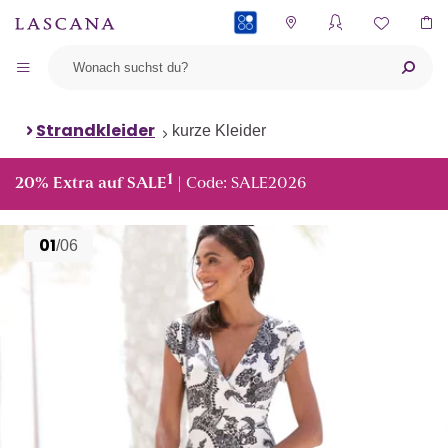
PAYBACK
Strandkleider
kurze Kleider
1
20% Extra auf SALE
| Code: SALE2026
01
/06