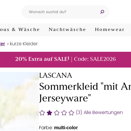
ous & Wäsche
Nachtwäsche
Homewear
kurze Kleider
der
1
20% Extra auf SALE
| Code: SALE2026
LASCANA
Sommerkleid "mit An
Jerseyware"
(3)
Alle Bewertungen
Farbe:
multi-color