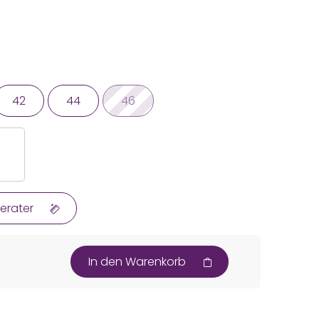
42
44
46
erater
In den Warenkorb