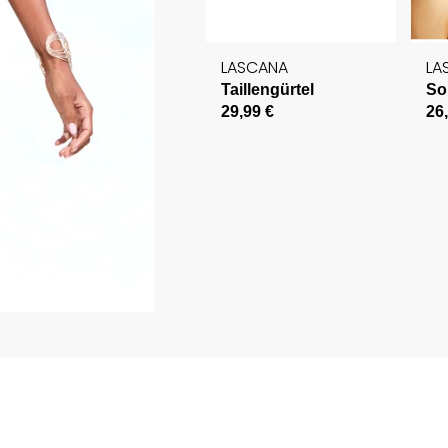
LASCANA
LA
Taillengürtel
So
29,99 €
26