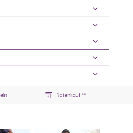
eln
Ratenkauf **