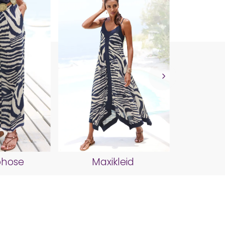
Schl
ohose
Maxikleid