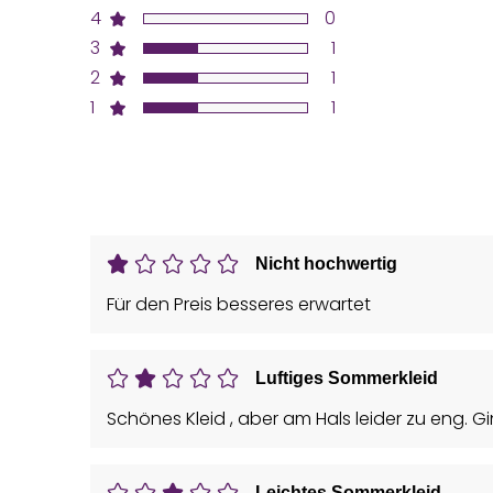
4
0
3
1
2
1
1
1
Nicht hochwertig
Für den Preis besseres erwartet
Luftiges Sommerkleid
Schönes Kleid , aber am Hals leider zu eng. G
Leichtes Sommerkleid