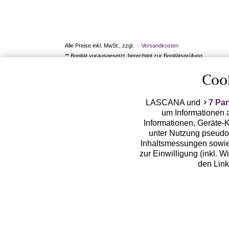
Alle Preise inkl. MwSt., zzgl.
Versandkosten
** Bonität vorausgesetzt, berechtigt zur Bonitätsprüfung
Coo
LASCANA und
7 Par
um Informationen a
Informationen, Geräte-K
unter Nutzung pseudon
Inhaltsmessungen sowie
zur Einwilligung (inkl. W
den Lin
LASCANA arbeitet mit Pa
von uns übermittelte