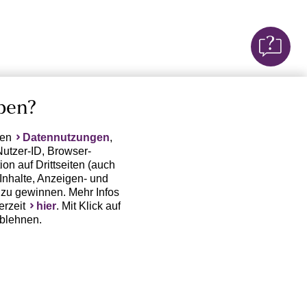
ben?
ten
Datennutzungen
,
Nutzer-ID, Browser-
on auf Drittseiten (auch
Inhalte, Anzeigen- und
zu gewinnen. Mehr Infos
erzeit
hier
. Mit Klick auf
ablehnen.
(Trackingdaten) oder die
sowie auch zu eigenen