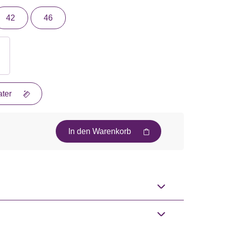
42
46
ter
In den Warenkorb