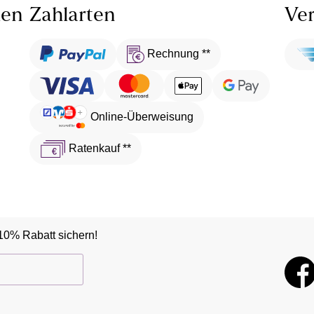
len
Zahlarten
Ver
Rechnung **
Online-Überweisung
Ratenkauf **
10% Rabatt sichern!