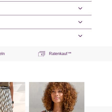
eln
Ratenkauf **