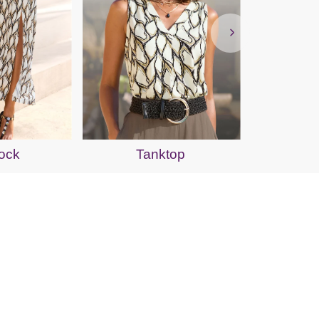
Jer
ock
Tanktop