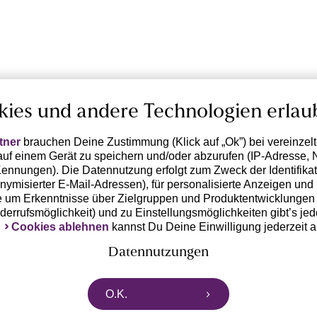
kies und andere Technologien erlau
tner
brauchen Deine Zustimmung (Klick auf „Ok”) bei vereinzel
uf einem Gerät zu speichern und/oder abzurufen (IP-Adresse, 
ennungen). Die Datennutzung erfolgt zum Zweck der Identifikati
ymisierter E-Mail-Adressen), für personalisierte Anzeigen und 
 um Erkenntnisse über Zielgruppen und Produktentwicklungen 
iderrufsmöglichkeit) und zu Einstellungsmöglichkeiten gibt’s jed
k
Cookies ablehnen
kannst Du Deine Einwilligung jederzeit 
Datennutzungen
rtnern zusammen, die von deinem Endgerät abgerufene Daten 
O.K.
n pseudonymisierten Daten zur Aussteuerung unserer Werbung 