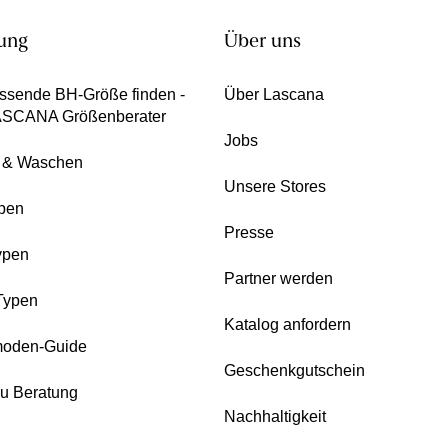
ung
Über uns
ssende BH-Größe finden -
Über Lascana
ASCANA Größenberater
Jobs
e & Waschen
Unsere Stores
pen
Presse
ypen
Partner werden
Typen
Katalog anfordern
oden-Guide
Geschenkgutschein
zu Beratung
Nachhaltigkeit