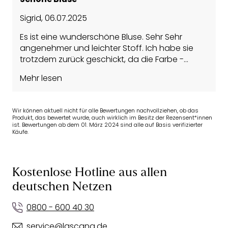
Sigrid
,
06.07.2025
Es ist eine wunderschöne Bluse. Sehr Sehr
angenehmer und leichter Stoff. Ich habe sie
trotzdem zurück geschickt, da die Farbe -
Malve - garnicht mit dem Bild übereinstimmt. Es
Mehr lesen
ist eher ein Altrosa und wirkt trübe.
Wir können aktuell nicht für alle Bewertungen nachvollziehen, ob das
Produkt, das bewertet wurde, auch wirklich im Besitz der Rezensent*innen
ist. Bewertungen ab dem 01. März 2024 sind alle auf Basis verifizierter
Käufe.
Kostenlose Hotline aus allen
deutschen Netzen
0800 - 600 40 30
service@lascana.de