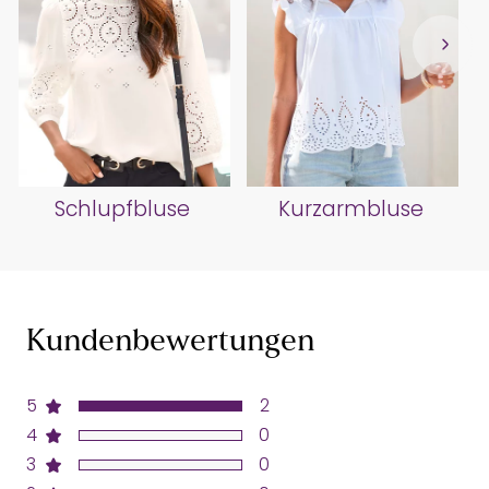
Schlupfbluse
Kurzarmbluse
Kundenbewertungen
5
2
4
0
3
0