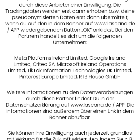
durch diese Anbieter einer Einwilligung. Die
Beratung
Trackingdaten werden erst dann erhoben bzw. deine
pseudonymisierten Daten erst dann übermittelt,
Über uns
wenn du auf den in dem Banner auf www.lascana.de
/ APP wiedergebenden Button „OK” anklickst. Bei den
Partnern handelt es sich um die folgenden
Rechtliches
Unternehmen:
Meta Platforms Ireland Limited, Google Ireland
Limited, Criteo SA, Microsoft Ireland Operations
Limited, TikTok Information Technologies UK Limited,
Pinterest Europe Limited, RTB House GmbH
Alle Preise inkl. MwSt., zzgl.
Versandkosten
** Bonität vorausgesetzt, berechtigt zur Bonitätsprüfung
Weitere Informationen zu den Datenverarbeitungen
durch diese Partner findest Du in der
Datenschutzerklärung auf www.lascana.de / APP. Die
Informationen sind außerdem über einen Link in dem
Banner abrufbar.
Sie können Ihre Einwilligung auch jederzeit grundlos
mit Wirkung für die Zukunft widerrufen, indem Sie z. B.