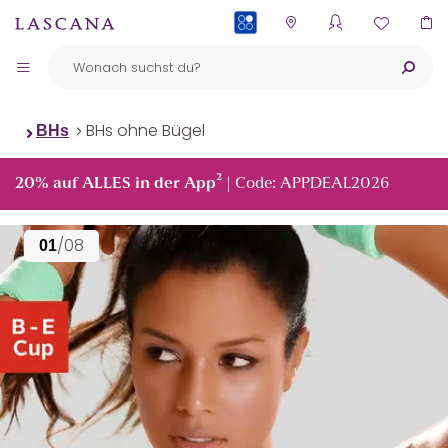
PAYBACK
BHs ohne Bügel
BHs
²
20% auf ALLES in der App
| Code: APPDEAL2026
/08
01