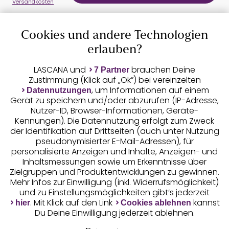
Versandkosten
Cookies und andere Technologien
Auszeichnungen
erlauben?
LASCANA und
brauchen Deine
7 Partner
Zustimmung (Klick auf „Ok”) bei vereinzelten
, um Informationen auf einem
Datennutzungen
Gerät zu speichern und/oder abzurufen (IP-Adresse,
Nutzer-ID, Browser-Informationen, Geräte-
Kennungen). Die Datennutzung erfolgt zum Zweck
der Identifikation auf Drittseiten (auch unter Nutzung
pseudonymisierter E-Mail-Adressen), für
Geprüfte Sicherheit
personalisierte Anzeigen und Inhalte, Anzeigen- und
Inhaltsmessungen sowie um Erkenntnisse über
Zielgruppen und Produktentwicklungen zu gewinnen.
Mehr Infos zur Einwilligung (inkl. Widerrufsmöglichkeit)
und zu Einstellungsmöglichkeiten gibt’s jederzeit
Unsere Apps
. Mit Klick auf den Link
kannst
hier
Cookies ablehnen
Du Deine Einwilligung jederzeit ablehnen.