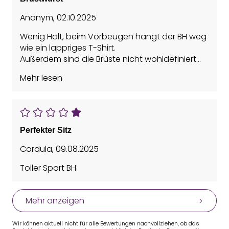
Anonym
,
02.10.2025
Wenig Halt, beim Vorbeugen hängt der BH weg
wie ein lappriges T-Shirt.
Außerdem sind die Brüste nicht wohldefiniert
und einzeln verpackt, sondern wie eine einzige
Mehr lesen
Wurst geformt.
Perfekter Sitz
Cordula
,
09.08.2025
Toller Sport BH
Mehr anzeigen
Wir können aktuell nicht für alle Bewertungen nachvollziehen, ob das