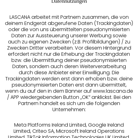
Datennutzungen
LASCANA arbeitet mit Partnern zusammen, die von
deinem Endgerät abgerufene Daten (Trackingdaten)
oder die von uns übermittelten pseudonymisierten
Daten zur Aussteuerung unserer Werbung sowie
auch zu eigenen Zwecken (z.B. Profilbildungen) / zu
Zwecken Dritter verarbeiten. Vor diesem Hintergrund
erfordert nicht nur die Erhebung der Trackingdaten
Services
bzw. die Übermittlung deiner pseudonymisierten
Daten, sondern auch deren Weiterverarbeitung
durch diese Anbieter einer Einwilligung. Die
Beratung
Trackingdaten werden erst dann erhoben bzw. deine
pseudonymisierten Daten erst dann übermittelt,
Über uns
wenn du auf den in dem Banner auf www.lascana.de
/ APP wiedergebenden Button „OK” anklickst. Bei den
Partnern handelt es sich um die folgenden
Rechtliches
Unternehmen:
Meta Platforms Ireland Limited, Google Ireland
Limited, Criteo SA, Microsoft Ireland Operations
Limited, TikTok Information Technologies UK Limited,