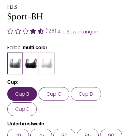
H.I.S
Sport-BH
(125)
Alle Bewertungen
Farbe:
multi-color
Cup:
Cup B
Cup C
Cup D
Cup E
Unterbrustweite:
70
75
80
85
90