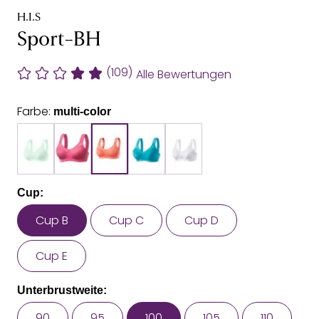
H.I.S
Sport-BH
(109)
Alle Bewertungen
Farbe:
multi-color
Cup:
Cup B
Cup C
Cup D
Cup E
Unterbrustweite:
90
95
100
105
110