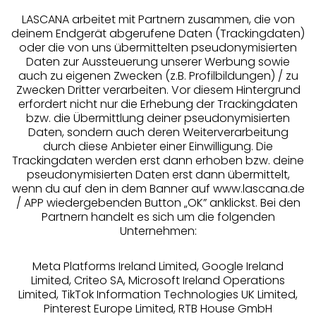
LASCANA arbeitet mit Partnern zusammen, die von
deinem Endgerät abgerufene Daten (Trackingdaten)
oder die von uns übermittelten pseudonymisierten
Daten zur Aussteuerung unserer Werbung sowie
auch zu eigenen Zwecken (z.B. Profilbildungen) / zu
Zwecken Dritter verarbeiten. Vor diesem Hintergrund
erfordert nicht nur die Erhebung der Trackingdaten
Services
bzw. die Übermittlung deiner pseudonymisierten
Daten, sondern auch deren Weiterverarbeitung
durch diese Anbieter einer Einwilligung. Die
Beratung
Trackingdaten werden erst dann erhoben bzw. deine
pseudonymisierten Daten erst dann übermittelt,
Über uns
wenn du auf den in dem Banner auf www.lascana.de
/ APP wiedergebenden Button „OK” anklickst. Bei den
Partnern handelt es sich um die folgenden
Rechtliches
Unternehmen:
Meta Platforms Ireland Limited, Google Ireland
Limited, Criteo SA, Microsoft Ireland Operations
Limited, TikTok Information Technologies UK Limited,
Pinterest Europe Limited, RTB House GmbH
Alle Preise inkl. MwSt., zzgl.
Versandkosten