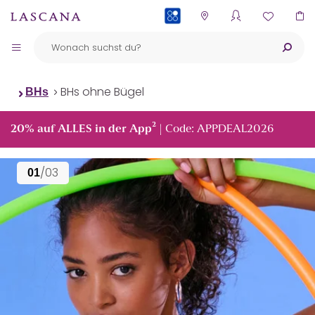
PAYBACK
BHs ohne Bügel
BHs
²
20% auf ALLES in der App
| Code: APPDEAL2026
/03
01