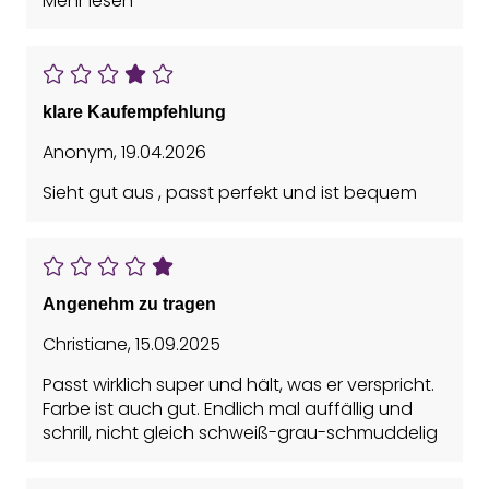
Mehr lesen
einen Abnäher machen, da seitlich zu weit und
locker, aber B wäre zu klein. Habe sonst D, aber
hier mindestens eine Nummer kleiner bestellen!
klare Kaufempfehlung
Anonym
,
19.04.2026
Sieht gut aus , passt perfekt und ist bequem
Angenehm zu tragen
Christiane
,
15.09.2025
Passt wirklich super und hält, was er verspricht.
Farbe ist auch gut. Endlich mal auffällig und
schrill, nicht gleich schweiß-grau-schmuddelig